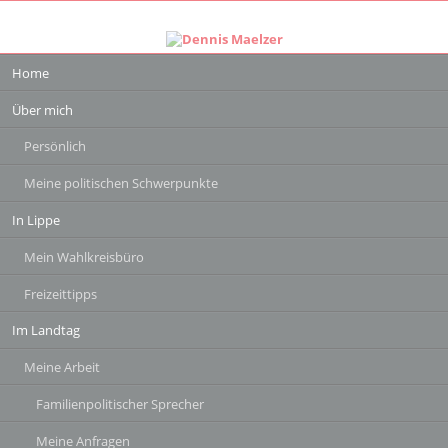
Navigation
Home
überspringen
Über mich
Persönlich
Meine politischen Schwerpunkte
In Lippe
Mein Wahlkreisbüro
Freizeittipps
Im Landtag
Meine Arbeit
Familienpolitischer Sprecher
Meine Anfragen