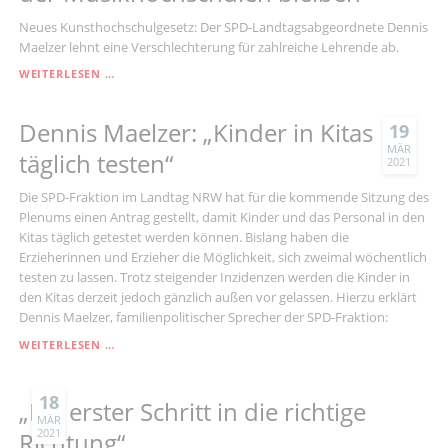
NICHT
Neues Kunsthochschulgesetz: Der SPD-Landtagsabgeordnete Dennis
Maelzer lehnt eine Verschlechterung für zahlreiche Lehrende ab.
„LEHRBEAUFTRAGTE
WEITERLESEN …
MÜSSEN
MITGLIEDER
Dennis Maelzer: „Kinder in Kitas
DER
19
MUSIKHOCHSCHULEN
MÄR
täglich testen“
2021
BLEIBEN“
Die SPD-Fraktion im Landtag NRW hat für die kommende Sitzung des
Plenums einen Antrag gestellt, damit Kinder und das Personal in den
Kitas täglich getestet werden können. Bislang haben die
Erzieherinnen und Erzieher die Möglichkeit, sich zweimal wöchentlich
testen zu lassen. Trotz steigender Inzidenzen werden die Kinder in
den Kitas derzeit jedoch gänzlich außen vor gelassen. Hierzu erklärt
Dennis Maelzer, familienpolitischer Sprecher der SPD-Fraktion:
DENNIS
WEITERLESEN …
MAELZER:
„KINDER
IN
18
„Ein erster Schritt in die richtige
KITAS
MÄR
2021
TÄGLICH
Richtung“