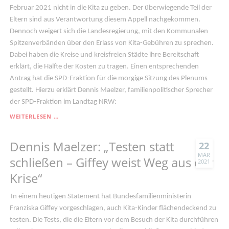
Februar 2021 nicht in die Kita zu geben. Der überwiegende Teil der
Eltern sind aus Verantwortung diesem Appell nachgekommen.
Dennoch weigert sich die Landesregierung, mit den Kommunalen
Spitzenverbänden über den Erlass von Kita-Gebühren zu sprechen.
Dabei haben die Kreise und kreisfreien Städte ihre Bereitschaft
erklärt, die Hälfte der Kosten zu tragen. Einen entsprechenden
Antrag hat die SPD-Fraktion für die morgige Sitzung des Plenums
gestellt. Hierzu erklärt Dennis Maelzer, familienpolitischer Sprecher
der SPD-Fraktion im Landtag NRW:
DENNIS
WEITERLESEN …
MAELZER:
„FAMILIEN
Dennis Maelzer: „Testen statt
ENTLASTEN:
22
HINHALTE-
MÄR
schließen – Giffey weist Weg aus der
2021
TAKTIK
BEI
Krise“
ELTERNBEITRÄGEN
BEENDEN“
In einem heutigen Statement hat Bundesfamilienministerin
Franziska Giffey vorgeschlagen, auch Kita-Kinder flächendeckend zu
testen. Die Tests, die die Eltern vor dem Besuch der Kita durchführen