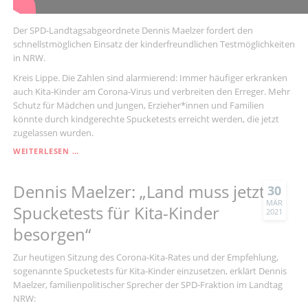
Der SPD-Landtagsabgeordnete Dennis Maelzer fordert den
schnellstmöglichen Einsatz der kinderfreundlichen Testmöglichkeiten
in NRW.
Kreis Lippe. Die Zahlen sind alarmierend: Immer häufiger erkranken
auch Kita-Kinder am Corona-Virus und verbreiten den Erreger. Mehr
Schutz für Mädchen und Jungen, Erzieher*innen und Familien
könnte durch kindgerechte Spucketests erreicht werden, die jetzt
zugelassen wurden.
CORONA-
WEITERLESEN …
KITA-
RAT
Dennis Maelzer: „Land muss jetzt
EMPFIEHLT
30
KINDGERECHTE
MÄR
Spucketests für Kita-Kinder
2021
SPUCKETESTS
IN
besorgen“
KITAS
Zur heutigen Sitzung des Corona-Kita-Rates und der Empfehlung,
sogenannte Spucketests für Kita-Kinder einzusetzen, erklärt Dennis
Maelzer, familienpolitischer Sprecher der SPD-Fraktion im Landtag
NRW: