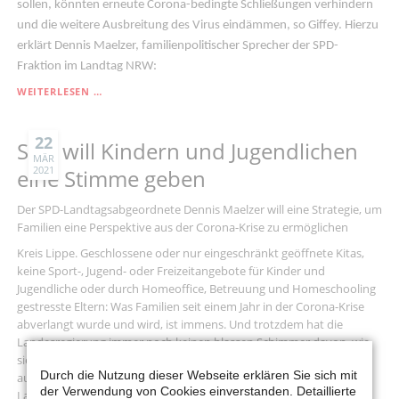
sollen, könnten erneute Corona-bedingte Schließungen verhindern
und die weitere Ausbreitung des Virus eindämmen, so Giffey. Hierzu
erklärt Dennis Maelzer, familienpolitischer Sprecher der SPD-
Fraktion im Landtag NRW:
DENNIS
WEITERLESEN …
MAELZER:
„TESTEN
STATT
22
SPD will Kindern und Jugendlichen
SCHLIESSEN –
MÄR
2021
G
eine Stimme geben
IFFEY W
EIST W
Der SPD-Landtagsabgeordnete Dennis Maelzer will eine Strategie, um
EG A
Familien eine Perspektive aus der Corona-Krise zu ermöglichen
US D
ER K
Kreis Lippe. Geschlossene oder nur eingeschränkt geöffnete Kitas,
RISE“
keine Sport-, Jugend- oder Freizeitangebote für Kinder und
Jugendliche oder durch Homeoffice, Betreuung und Homeschooling
gestresste Eltern: Was Familien seit einem Jahr in der Corona-Krise
abverlangt wurde und wird, ist immens. Und trotzdem hat die
Landesregierung immer noch keinen blassen Schimmer davon, wie
sie jungen Menschen und Eltern eine Perspektive aus der Krise
Durch die Nutzung dieser Webseite erklären Sie sich mit
aufzeigen kann. „Höchste Zeit, dass sich das ändert“, sagt der SPD-
der Verwendung von Cookies einverstanden. Detaillierte
Landtagsabgeordnete Dennis Maelzer.