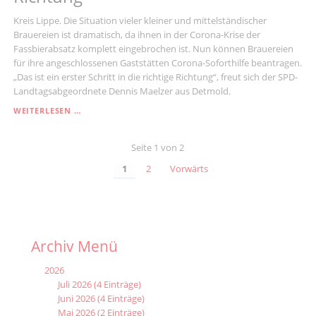
TESTEN“
Kreis Lippe. Die Situation vieler kleiner und mittelständischer
Brauereien ist dramatisch, da ihnen in der Corona-Krise der
Fassbierabsatz komplett eingebrochen ist. Nun können Brauereien
für ihre angeschlossenen Gaststätten Corona-Soforthilfe beantragen.
„Das ist ein erster Schritt in die richtige Richtung“, freut sich der SPD-
Landtagsabgeordnete Dennis Maelzer aus Detmold.
„EIN
WEITERLESEN …
ERSTER
SCHRITT
Seite 1 von 2
IN
DIE
1
2
Vorwärts
RICHTIGE
RICHTUNG“
Archiv Menü
2026
Juli 2026 (4 Einträge)
Juni 2026 (4 Einträge)
Mai 2026 (2 Einträge)