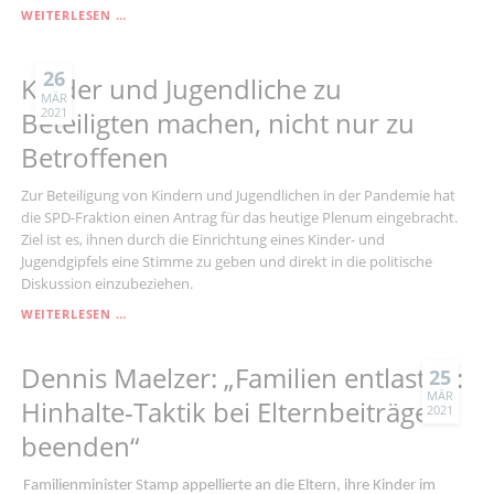
DENNIS
WEITERLESEN …
MAELZER:
„LAND
MUSS
26
Kinder und Jugendliche zu
JETZT
MÄR
2021
SPUCKETESTS
Beteiligten machen, nicht nur zu
FÜR
Betroffenen
KITA-
KINDER
BESORGEN“
Zur Beteiligung von Kindern und Jugendlichen in der Pandemie hat
die SPD-Fraktion einen Antrag für das heutige Plenum eingebracht.
Ziel ist es, ihnen durch die Einrichtung eines Kinder- und
Jugendgipfels eine Stimme zu geben und direkt in die politische
Diskussion einzubeziehen.
KINDER
WEITERLESEN …
UND
JUGENDLICHE
Dennis Maelzer: „Familien entlasten:
ZU
25
BETEILIGTEN
MÄR
Hinhalte-Taktik bei Elternbeiträgen
2021
MACHEN,
NICHT
beenden“
NUR
ZU
Familienminister Stamp appellierte an die Eltern, ihre Kinder im
BETROFFENEN