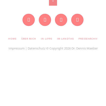
Facebook
Instagram
Twitter
YouTube
NAVIGATION
HOME
ÜBER MICH
IN LIPPE
IM LANDTAG
PRESSEARCHIV
ÜBERSPRINGEN
Impressum
|
Datenschutz
© Copyright 2026 Dr. Dennis Maelzer