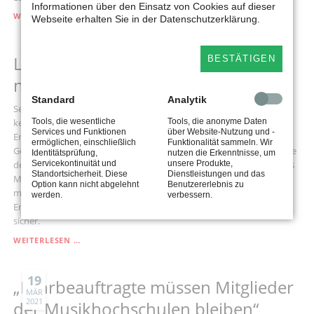
Informationen über den Einsatz von Cookies auf dieser
SPD
WEITERLESEN …
Webseite erhalten Sie in der Datenschutzerklärung.
WILL
KINDERN
UND
22
Land kennt Zahl der Corona-Tests
BESTÄTIGEN
JUGENDLICHEN
MÄR
2021
EINE
nicht
STIMME
Standard
Analytik
GEBEN
Seit Herbst vergangenen Jahren hat das Land Nordrhein-Westfalen
keinen Überblick mehr, in welchem Umfang Erzieherinnen und
Tools, die wesentliche
Tools, die anonyme Daten
Services und Funktionen
über Website-Nutzung und -
Erzieher von der Möglichkeit für eine präventive Corona-Testung
ermöglichen, einschließlich
Funktionalität sammeln. Wir
Gebrauch machen. Das geht aus der Antwort auf eine Kleine Anfrage
Identitätsprüfung,
nutzen die Erkenntnisse, um
des familienpolitischen Sprechers der SPD-Landtagsfraktion, Dennis
Servicekontinuität und
unsere Produkte,
Standortsicherheit. Diese
Dienstleistungen und das
Maelzer, hervor. Bis dahin wurden lediglich 17,5 Prozent der
Option kann nicht abgelehnt
Benutzererlebnis zu
möglichen Tests in Anspruch genommen. Das liegt nicht an den
werden.
verbessern.
Erzieherinnen und Erziehern, ist sich der SPD-Politiker aus Detmold
sicher.
LAND
WEITERLESEN …
KENNT
ZAHL
DER
19
„Lehrbeauftragte müssen Mitglieder
CORONA-
MÄR
2021
TESTS
der Musikhochschulen bleiben“