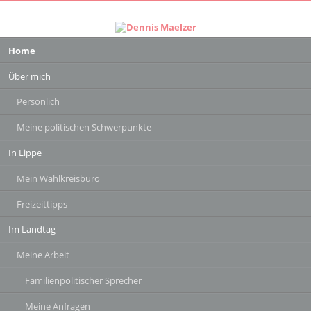
Navigation
Home
überspringen
Über mich
Persönlich
Meine politischen Schwerpunkte
In Lippe
Mein Wahlkreisbüro
Freizeittipps
Im Landtag
Meine Arbeit
Familienpolitischer Sprecher
Meine Anfragen