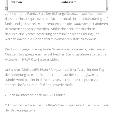
werden.
verbessern.
Die SPD rechnet mit Korrekturen an dem hochumstrittenen Konzept
von Kern- und Randzeiten. Der bisherige Gesetzentwurf sieht vor,
dass der Einsatz qualifizierten Fachpersonals in den Kitas künftig auf
fünfstündige
Kernzeiten
konzentriert und die
Randzeiten
mit anderen
Betreuern abgedeckt werden. Zahlreiche Kritiker befürchten
dadurch eine Verschlechterung der frühkindlichen Bildung und
warnen davor, die Kinder eher zu verwahren statt zu fördern.
Der Unmut gegen die geplante Novelle werde immer größer, sagte
Maelzer. Das spiegele sich in zahlreichen Stellungnahmen der großen
Akteure im NRW-Kita-System wider.
Unter dem Motto
KiBiz bleibt Mumpiz
mobilisiert Verdi für den Tag
der Anhörung zu einer Demonstration auf der Landtagswiese.
„Kindeswohl scheint in diesem Gesetz nicht im Mittelpunkt zu
stehen“, heißt es im Aufruf der Gewerkschaft.
Zu den Kernforderungen der SPD zählen:
* Antworten auf ausufernde Kita-Schließungen und Einschränkungen
der Betreuungszeiten.