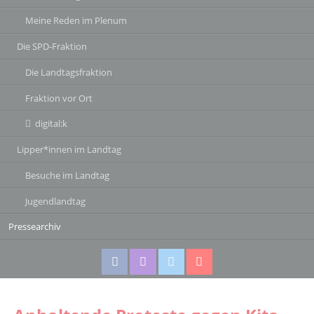
Meine Reden im Plenum
Die SPD-Fraktion
Die Landtagsfraktion
Fraktion vor Ort
digital:k
Lipper*innen im Landtag
Besuche im Landtag
Jugendlandtag
Pressearchiv
Facebook
Instagram
Twitter
Twitter