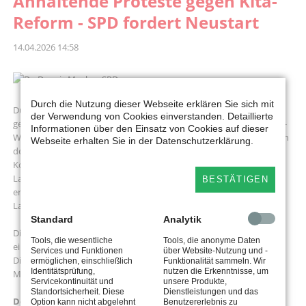
Anhaltende Proteste gegen Kita-
Reform - SPD fordert Neustart
14.04.2026 14:58
Durch die Nutzung dieser Webseite erklären Sie sich mit
Düsseldorf (dpa/lnw) - Nach monatelangen massiven Protesten
der Verwendung von Cookies einverstanden. Detaillierte
gegen das geplante neue Kinderbildungsgesetz (KiBiz) in Nordrhein-
Informationen über den Einsatz von Cookies auf dieser
Westfalen rechnet die SPD-Opposition mit kurzfristigen Änderungen
Webseite erhalten Sie in der Datenschutzerklärung.
der Landesregierung am vorliegenden Konzept. Punktuelle
Korrekturen könnten den notwendigen Neuanfang in der Kita-
Landschaft aber nicht
BESTÄTIGEN
ersetzen, warnte der familienpolitische Sprecher der SPD-
Landtagsfraktion, Dennis Maelzer, in Düsseldorf.
Standard
Analytik
Die bislang vorliegenden Stellungnahmen von Sachverständigen zu
Tools, die wesentliche
Tools, die anonyme Daten
einer Anhörung des Landtags am 23. April seien ein
Generalverriss
.
Services und Funktionen
über Website-Nutzung und -
Die neue Familienministerin Verena Schäffer (Grüne) will an diesem
ermöglichen, einschließlich
Funktionalität sammeln. Wir
Identitätsprüfung,
nutzen die Erkenntnisse, um
Mittwoch über den aktuellen Stand zur KiBiz-Reform informieren.
Servicekontinuität und
unsere Produkte,
Standortsicherheit. Diese
Dienstleistungen und das
Demo angekündigt: Wird die neue Ministerin einlenken?
Option kann nicht abgelehnt
Benutzererlebnis zu