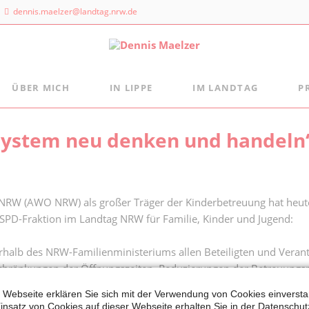
dennis.maelzer@landtag.nrw.de
ÜBER MICH
IN LIPPE
IM LANDTAG
P
ndtagsbüro
Aus der Landtagsfraktion
Persönlich
Mein Wahlkreisbüro
asystem neu denken und handeln
Die Landtagsfraktion
s Maelzer
Meine politischen Schwerpunkte
Freizeittipps
 NRW
Fraktion vor Ort
 Landtags 1
digital:k
sseldorf
 NRW (AWO NRW) als großer Träger der Kinderbetreuung hat heut
r SPD-Fraktion im Landtag NRW für Familie, Kinder und Jugend:
 884 - 20 25
halb des NRW-Familienministeriums allen Beteiligten und Verantwo
schränkungen der Öffnungszeiten, Reduzierungen der Betreuungsp
ul nicht weiter tatenlos zusehen.
 Webseite erklären Sie sich mit der Verwendung von Cookies einverstan
insatz von Cookies auf dieser Webseite erhalten Sie in der Datenschut