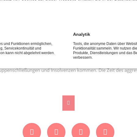
 Betreuung der Kleinen. Das können profilergänzende Kräfte sein
zeigt das AWO-Konzept auf, dass deutlich mehr möglich ist als de
zliche Kräfte entlasten.
fstiegsmöglichkeiten durch Funktionsstellen, beispielweise für 
Analytik
Wichtig ist, dass eine Fachkräfteoffensive die Bemühungen flankier
ces und Funktionen ermöglichen,
Tools, die anonyme Daten über Websi
ng, Servicekontinuität und
Funktionalität sammeln. Wir nutzen di
tion kann nicht abgelehnt werden.
Produkte, Dienstleistungen und das B
verbessern.
Rettungspaket unter anderem die aktuellen Tarifsteigerungen au
ruppenschließungen und Insolvenzen kommen. Die Zeit des aggres