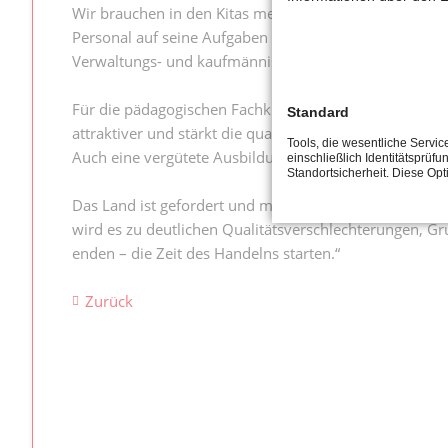
Wir brauchen in den Kitas mehr große Menschen für die
Personal auf seine Aufgaben konzentrieren kann. Hier 
Verwaltungs- und kaufmännischen Bereich können zusät
Für die pädagogischen Fachkräfte braucht es zudem Au
Standard
attraktiver und stärkt die qualitative Profilbildung. 
Tools, die wesentliche Servi
Auch eine vergütete Ausbildung ist wesentlich.
einschließlich Identitätsprüfu
Standortsicherheit. Diese Op
Das Land ist gefordert und muss zunächst mit einem 
wird es zu deutlichen Qualitätsverschlechterungen, G
enden – die Zeit des Handelns starten.“
Zurück