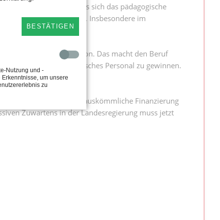
, die dazu beitragen, dass sich das pädagogische
r Einsatz von Kita-Helfern. Insbesondere im
BESTÄTIGEN
Sprachbildung oder Inklusion. Das macht den Beruf
t, um zusätzliches pädagogisches Personal zu gewinnen.
te-Nutzung und -
e Erkenntnisse, um unsere
enutzererlebnis zu
sgleichen. Denn ohne eine auskömmliche Finanzierung
siven Zuwartens in der Landesregierung muss jetzt