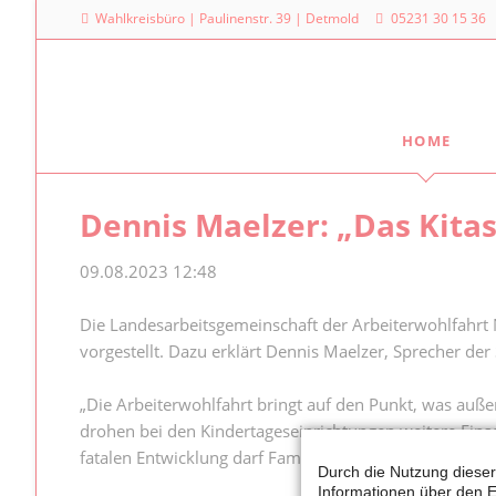
Wahlkreisbüro | Paulinenstr. 39 | Detmold
05231 30 15 36
HOME
Meine Arbeit
Mein La
Dennis Maelzer: „Das Kit
Familienpolitischer Sprecher
Dr. Denni
Landtag
Meine Anfragen
09.08.2023 12:48
Platz des
Meine Reden im Plenum
40221 Dü
Die Landesarbeitsgemeinschaft der Arbeiterwohlfahrt
vorgestellt. Dazu erklärt Dennis Maelzer, Sprecher de
0211
„Die Arbeiterwohlfahrt bringt auf den Punkt, was außer
drohen bei den Kindertageseinrichtungen weitere Ein
fatalen Entwicklung darf Familienministerin Josefine Pa
Durch die Nutzung dieser
Informationen über den E