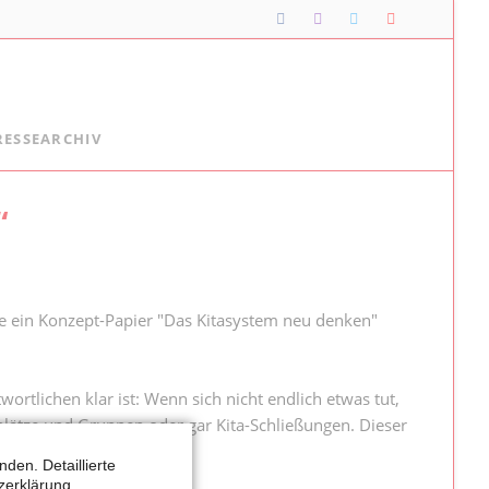
Navigation
RESSEARCHIV
überspringen
Lipper*innen im Landtag
“
Meine Lippischen Kolleg*innen:
Ellen Stock
Alexander Baer
e ein Konzept-Papier "Das Kitasystem neu denken"
Besuche im Landtag
Jugendlandtag
rtlichen klar ist: Wenn sich nicht endlich etwas tut,
lätze und Gruppen oder gar Kita-Schließungen. Dieser
den. Detaillierte
zerklärung.