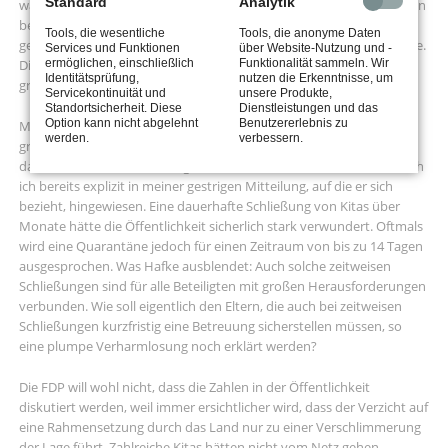
Standard
Analytik
waren im November 1.613 Kitas von corona-bedingten Schließungen
betroffen. Das ist mehr als jede siebte Kita in NRW. 665 waren ganz
Tools, die wesentliche
Tools, die anonyme Daten
geschlossen, in 948 waren ein oder mehrere Gruppen in Quarantäne.
Services und Funktionen
über Website-Nutzung und -
ermöglichen, einschließlich
Funktionalität sammeln. Wir
Diese Zahlen sind ohne Interpretationsspielraum nun einmal ein
Identitätsprüfung,
nutzen die Erkenntnisse, um
großes Problem.
Servicekontinuität und
unsere Produkte,
Standortsicherheit. Diese
Dienstleistungen und das
Option kann nicht abgelehnt
Benutzererlebnis zu
Marcel Hafke glaubt aber in seiner aktuellen Pressemitteilung einer
werden.
verbessern.
großen Aufdeckung auf der Spur zu sein, indem er darauf hinweist,
dass die Kitas nur zeitweise geschlossen sind. Darauf habe aber auch
ich bereits explizit in meiner gestrigen Mitteilung, auf die er sich
bezieht, hingewiesen. Eine dauerhafte Schließung von Kitas über
Monate hätte die Öffentlichkeit sicherlich stark verwundert. Oftmals
wird eine Quarantäne jedoch für einen Zeitraum von bis zu 14 Tagen
ausgesprochen. Was Hafke ausblendet: Auch solche zeitweisen
Schließungen sind für alle Beteiligten mit großen Herausforderungen
verbunden. Wie soll eigentlich den Eltern, die auch bei zeitweisen
Schließungen kurzfristig eine Betreuung sicherstellen müssen, so
eine plumpe Verharmlosung noch erklärt werden?
Die FDP will wohl nicht, dass die Zahlen in der Öffentlichkeit
diskutiert werden, weil immer ersichtlicher wird, dass der Verzicht auf
eine Rahmensetzung durch das Land nur zu einer Verschlimmerung
der Lage führt. Zahlreiche Kitas hätten nicht vom Netz gehen