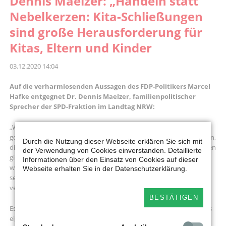
Dennis Maelzer: „Handeln statt
Nebelkerzen: Kita-Schließungen
sind große Herausforderung für
Kitas, Eltern und Kinder
03.12.2020 14:04
Auf die verharmlosenden Aussagen des FDP-Politikers Marcel
Hafke entgegnet Dr. Dennis Maelzer, familienpolitischer
Sprecher der SPD-Fraktion im Landtag NRW:
„Wir sind mitten in der zweiten Welle der Pandemie. Das bringt
gerade unfassbar viele Herausforderungen für die Kita-Beschäftigten,
Durch die Nutzung dieser Webseite erklären Sie sich mit
die Eltern und die Kinder, die es für politisch Verantwortliche zu lösen
der Verwendung von Cookies einverstanden. Detaillierte
gilt. Der familienpolitische Sprecher der regierungstragenden FDP
Informationen über den Einsatz von Cookies auf dieser
wird dieser Verantwortung nicht gerecht, wenn er wie heute in
Webseite erhalten Sie in der Datenschutzerklärung.
seinen Pressemitteilungen Nebelkerzen verbreitet, Probleme
verharmlost und die Realität ausblendet.
BESTÄTIGEN
Es spricht doch Bände, wenn die FDP sich nicht traut, die Zahlen des
eigenen Ministers in den Mund zu nehmen. Noch vor Monatsende