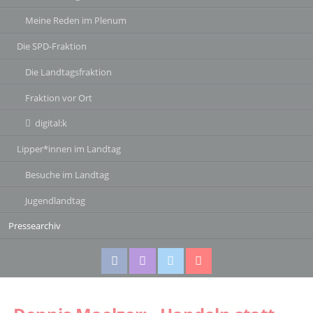
Meine Reden im Plenum
Die SPD-Fraktion
Die Landtagsfraktion
Fraktion vor Ort
digital:k
Lipper*innen im Landtag
Besuche im Landtag
Jugendlandtag
Pressearchiv
Facebook
Instagram
Twitter
Twitter