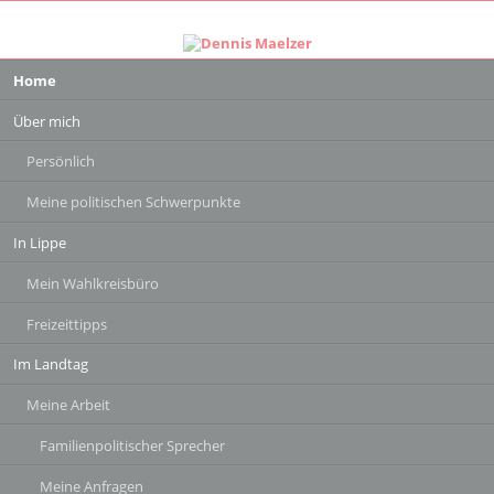
Navigation
Home
überspringen
Über mich
Persönlich
Meine politischen Schwerpunkte
In Lippe
Mein Wahlkreisbüro
Freizeittipps
Im Landtag
Meine Arbeit
Familienpolitischer Sprecher
Meine Anfragen