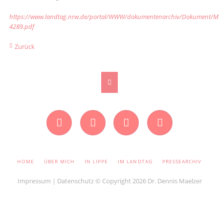
https://www.landtag.nrw.de/portal/WWW/dokumentenarchiv/Dokument/
4289.pdf
Zurück
Facebook
Instagram
Twitter
YouTube
NAVIGATION
HOME
ÜBER MICH
IN LIPPE
IM LANDTAG
PRESSEARCHIV
ÜBERSPRINGEN
Impressum
|
Datenschutz
© Copyright 2026 Dr. Dennis Maelzer