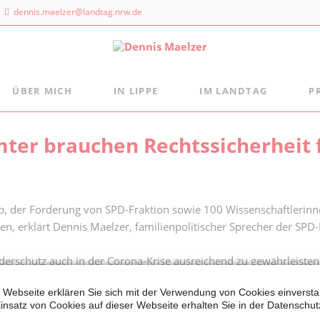
dennis.maelzer@landtag.nrw.de
ÜBER MICH
IN LIPPE
IM LANDTAG
P
ndtagsbüro
Aus der Landtagsfraktion
Persönlich
Mein Wahlkreisbüro
ter brauchen Rechtssicherheit 
Die Landtagsfraktion
s Maelzer
Meine politischen Schwerpunkte
Freizeittipps
 NRW
Fraktion vor Ort
 Landtags 1
digital:k
sseldorf
, der Forderung von SPD-Fraktion sowie 100 Wissenschaftlerinn
en, erklärt Dennis Maelzer, familienpolitischer Sprecher der SP
 884 - 20 25
nderschutz auch in der Corona-Krise ausreichend zu gewährleiste
weiter die Kita oder die Schule besuchen können, wenn es zum Sc
 Webseite erklären Sie sich mit der Verwendung von Cookies einverstan
frage abgelehnt. Mehr als 100 Wissenschaftlerinnen und Wissens
insatz von Cookies auf dieser Webseite erhalten Sie in der Datenschut