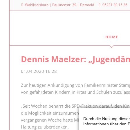
Wahlkreisbüro | Paulinenstr. 39 | Detmold
05231 30 15 36
HOME
Meine Arbeit
Mein La
Dennis Maelzer: „Jugendäm
Familienpolitischer Sprecher
Dr. Denni
Landtag
Meine Anfragen
01.04.2020 16:28
Platz des
Meine Reden im Plenum
40221 Dü
Zur heutigen Ankündigung von Familienminister Stamp
von gefährdeten Kindern in Kitas und Schulen zuzulass
0211
„Seit Wochen beharrt die SPD-Fraktion darauf, den Ki
die Möglichkeit einzuräumen, dass gefährdete Kinder 
Durch die Nutzung dieser
vergangenen Woche hatte Minister Stamp dies auf Nach
Informationen über den E
Haltung zu überdenken.