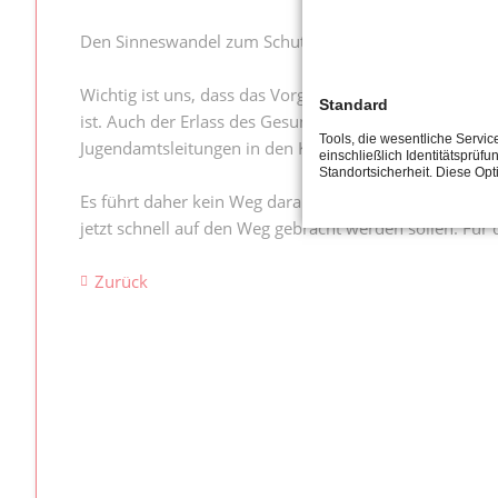
Den Sinneswandel zum Schutz von Kindern begrüßen wi
Wichtig ist uns, dass das Vorgehen keine neuen Problem
Standard
ist. Auch der Erlass des Gesundheitsministeriums, d
Tools, die wesentliche Servi
Jugendamtsleitungen in den Konflikt gebracht, ob sie d
einschließlich Identitätsprüfu
Standortsicherheit. Diese Op
Es führt daher kein Weg daran vorbei, dass zum Kinde
jetzt schnell auf den Weg gebracht werden sollen. Für 
Zurück