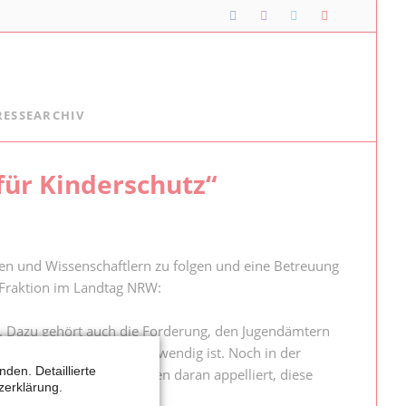
Navigation
RESSEARCHIV
überspringen
Lipper*innen im Landtag
für Kinderschutz“
Meine Lippischen Kolleg*innen:
Ellen Stock
Alexander Baer
en und Wissenschaftlern zu folgen und eine Betreuung
Besuche im Landtag
D-Fraktion im Landtag NRW:
Jugendlandtag
n. Dazu gehört auch die Forderung, den Jugendämtern
hutz des Kindeswohls notwendig ist. Noch in der
den. Detaillierte
chaftler haben inzwischen daran appelliert, diese
zerklärung.