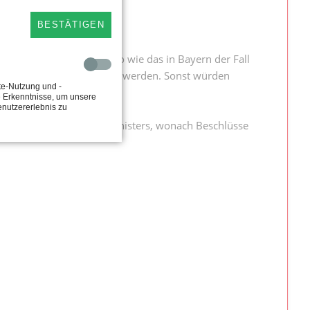
BESTÄTIGEN
chtssicherheit wichtig, so wie das in Bayern der Fall
n vorsieht, muss geändert werden. Sonst würden
te-Nutzung und -
e Erkenntnisse, um unsere
enutzererlebnis zu
uf die Ankündigung des Ministers, wonach Beschlüsse