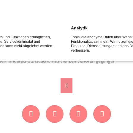
r als SPD-Fraktion ausdrücklich.
e aufwirft. Eine Fachempfehlung ersetzt keinen Erlass. Hier ist Re
Analytik
er keine Ausnahmen vom Betretungsverbot aus Kindeswohlgründe
ces und Funktionen ermöglichen,
Tools, die anonyme Daten über Websi
er gültigen Rechtslage folgen oder Kinder schützen wollen.
ng, Servicekontinuität und
Funktionalität sammeln. Wir nutzen di
tion kann nicht abgelehnt werden.
Produkte, Dienstleistungen und das B
verbessern.
rschutz auch die Erlasslage geändert werden muss. Wir setzen a
den Kinderschutz ist schon zu viel Zeit verloren gegangen.“
Facebook
Instagram
Twitter
YouTube