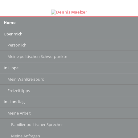
Navigation
Home
überspringen
Über mich
Persönlich
Meine politischen Schwerpunkte
In Lippe
Mein Wahlkreisbüro
Freizeittipps
Im Landtag
Meine Arbeit
Familienpolitischer Sprecher
Meine Anfragen