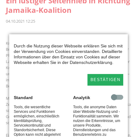
Ein lustiger Seitenhieb in Richtung
Jamaika-Koalition
04.10.2021 12:25
Kreis Lippe. Gute Stimmung, tolles Miteinander, Jubel und Applaus:
Durch die Nutzung dieser Webseite erklären Sie sich mit
Besser hätte die Stimmung beim Kreisparteitag der SPD Lippe in der
der Verwendung von Cookies einverstanden. Detaillierte
Phoenix-Contact-Arena nicht sein können. Dabei wurde der SPD-
Informationen über den Einsatz von Cookies auf dieser
Landtagsabgeordnete Dennis Maelzer nicht nur als stellvertretender
Webseite erhalten Sie in der Datenschutzerklärung.
Kreisvorsitzender wiedergewählt. Der Sprecher für Familien, Kinder
und Jugend seiner Fraktion erlaubte sich auch einen kleinen Scherz –
in Anspielung auf die anstehenden Koalitionsverhandlungen in
BESTÄTIGEN
Berlin.
Standard
Analytik
Maelzer hatte an jedem Platz Jamaika-Rum-Schokoriegel und einen
Zettel verteilt. Aufschrift: „Dies ist die einzige Form, in der uns Jamaika
Tools, die wesentliche
Tools, die anonyme Daten
schmeckt!“. Der Schabernack kam bei den 183 Genossinnen und
Services und Funktionen
über Website-Nutzung und -
Genossen, die zum Kreisparteitag gekommen waren, sehr gut an und
ermöglichen, einschließlich
Funktionalität sammeln. Wir
Identitätsprüfung,
nutzen die Erkenntnisse, um
sorgte für zahlreiche Lacher.
Servicekontinuität und
unsere Produkte,
Standortsicherheit. Diese
Dienstleistungen und das
Eigentlich hätte der Kreisparteitag schon im Januar stattfinden sollen,
Option kann nicht abgelehnt
Benutzererlebnis zu