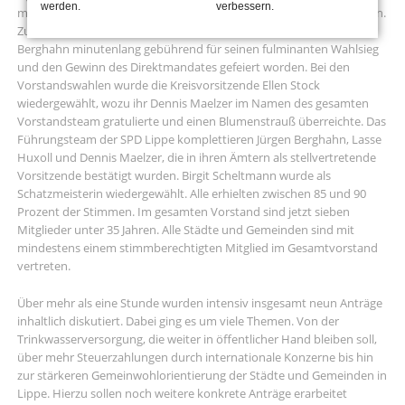
werden.
verbessern.
musste aber dann wegen der Corona-Pandemie verschoben werden.
Zu Beginn war der frisch gebackene Bundestagsabgeordnete Jürgen
Berghahn minutenlang gebührend für seinen fulminanten Wahlsieg
und den Gewinn des Direktmandates gefeiert worden. Bei den
Vorstandswahlen wurde die Kreisvorsitzende Ellen Stock
wiedergewählt, wozu ihr Dennis Maelzer im Namen des gesamten
Vorstandsteam gratulierte und einen Blumenstrauß überreichte. Das
Führungsteam der SPD Lippe komplettieren Jürgen Berghahn, Lasse
Huxoll und Dennis Maelzer, die in ihren Ämtern als stellvertretende
Vorsitzende bestätigt wurden. Birgit Scheltmann wurde als
Schatzmeisterin wiedergewählt. Alle erhielten zwischen 85 und 90
Prozent der Stimmen. Im gesamten Vorstand sind jetzt sieben
Mitglieder unter 35 Jahren. Alle Städte und Gemeinden sind mit
mindestens einem stimmberechtigten Mitglied im Gesamtvorstand
vertreten.
Über mehr als eine Stunde wurden intensiv insgesamt neun Anträge
inhaltlich diskutiert. Dabei ging es um viele Themen. Von der
Trinkwasserversorgung, die weiter in öffentlicher Hand bleiben soll,
über mehr Steuerzahlungen durch internationale Konzerne bis hin
zur stärkeren Gemeinwohlorientierung der Städte und Gemeinden in
Lippe. Hierzu sollen noch weitere konkrete Anträge erarbeitet