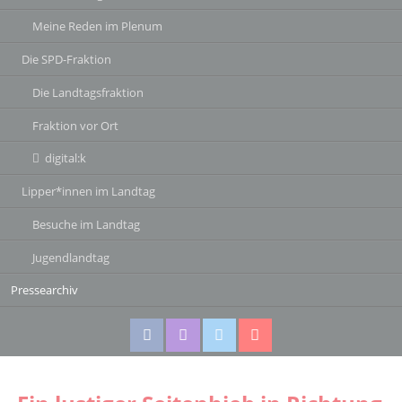
Meine Reden im Plenum
Die SPD-Fraktion
Die Landtagsfraktion
Fraktion vor Ort
digital:k
Lipper*innen im Landtag
Besuche im Landtag
Jugendlandtag
Pressearchiv
Facebook
Instagram
Twitter
Twitter