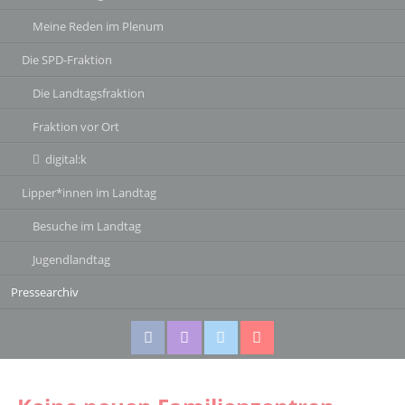
Meine Reden im Plenum
Die SPD-Fraktion
Die Landtagsfraktion
Fraktion vor Ort
digital:k
Lipper*innen im Landtag
Besuche im Landtag
Jugendlandtag
Pressearchiv
Facebook
Instagram
Twitter
Twitter