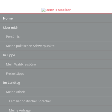
Navigation
Home
überspringen
Über mich
Persönlich
Meine politischen Schwerpunkte
In Lippe
Mein Wahlkreisbüro
Freizeittipps
Im Landtag
Meine Arbeit
Familienpolitischer Sprecher
Meine Anfragen