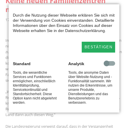
Keine neuen Familienzentren
mehr für Lippe
Durch die Nutzung dieser Webseite erklären Sie sich mit
17.06.2026 11:34
der Verwendung von Cookies einverstanden. Detaillierte
Informationen über den Einsatz von Cookies auf dieser
Webseite erhalten Sie in der Datenschutzerklärung.
Insgesamt 74 Familienzentren gibt es im Kreis Lippe. Weitere werden
nicht kommen. Familienzentren sind Kitas, die Kinder betreuen und
BESTÄTIGEN
zusätzlich die Familien beraten und Kurse anbieten. Eigentlich sollten
dieses Jahr 150 weitere Familienzentren in Nordrhein-Westfalen
kommen. Jetzt können landesweit lediglich 14 Zentren ausgebaut
Standard
Analytik
werden. Lippe geht dabei leer aus, weiß Dennis Maelzer,
Tools, die wesentliche
Tools, die anonyme Daten
Familienpolitischer Sprecher der SPD-Landtagsfraktion. Er bezieht
Services und Funktionen
über Website-Nutzung und -
sich auf eine Vorlage der Landesregierung.
ermöglichen, einschließlich
Funktionalität sammeln. Wir
Identitätsprüfung,
nutzen die Erkenntnisse, um
Servicekontinuität und
unsere Produkte,
„Wenn es nach CDU und Grünen geht, kann sich keine Kita in der
Standortsicherheit. Diese
Dienstleistungen und das
Region mehr Hoffnung machen, noch Familienzentrum zu werden“,
Option kann nicht abgelehnt
Benutzererlebnis zu
werden.
verbessern.
kritisiert Maelzer. „Im kommenden Kita-Jahr werden nur noch
Restgelder verteilt, bis der Geldtopf leer ist. In der Folge schließt das
Land dann auch diesen Weg.“
Die Landesregierung verweist darauf, dass in der Vergangenheit