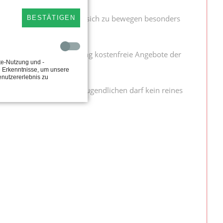
deren und die Möglichkeit sich zu bewegen besonders
BESTÄTIGEN
te.
hirms sollen ein Jahr lang kostenfreie Angebote der
te-Nutzung und -
.
e Erkenntnisse, um unsere
enutzererlebnis zu
ligung von Kindern und Jugendlichen darf kein reines