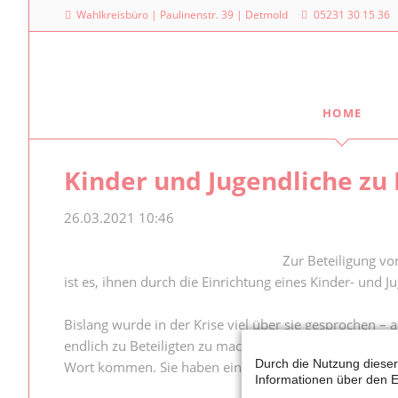
Wahlkreisbüro | Paulinenstr. 39 | Detmold
05231 30 15 36
HOME
Meine Arbeit
Mein La
Kinder und Jugendliche zu 
Familienpolitischer Sprecher
Dr. Denni
Landtag
Meine Anfragen
26.03.2021 10:46
Platz des
Meine Reden im Plenum
40221 Dü
Zur Beteiligung vo
ist es, ihnen durch die Einrichtung eines Kinder- und 
0211
Bislang wurde in der Krise viel über sie gesprochen –
endlich zu Beteiligten zu machen, nicht nur zu Betroff
Durch die Nutzung dieser
Wort kommen. Sie haben eine eigene Meinung und Bed
Informationen über den E