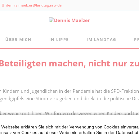
dennis.maelzer@landtag.nrw.de
ÜBER MICH
IN LIPPE
IM LANDTAG
P
ndtagsbüro
Aus der Landtagsfraktion
Persönlich
Mein Wahlkreisbüro
Beteiligten machen, nicht nur z
Die Landtagsfraktion
s Maelzer
Meine politischen Schwerpunkte
Freizeittipps
 NRW
Fraktion vor Ort
 Landtags 1
digital:k
sseldorf
n Kindern und Jugendlichen in der Pandemie hat die SPD-Fraktion
Jugendgipfels eine Stimme zu geben und direkt in die politische D
 884 - 20 25
 aber wenig mit ihnen. Wir fordern deswegen einen Kinder- und J
enen, ist Ziel unseres Antrags. Beim Gipfel sollen nicht nur Inter
 Webseite erklären Sie sich mit der Verwendung von Cookies einverstan
ürfnisse.
insatz von Cookies auf dieser Webseite erhalten Sie in der Datenschut