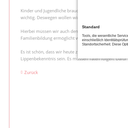
Kinder und Jugendliche brauchen auch in der Pandemie
wichtig. Deswegen wollen wir einen runden Tisch mit a
Standard
Hierbei müssen wir auch den großen Nachholbedarf nac
Tools, die wesentliche Servi
Familienbildung ermöglicht werden. Auch die Mitglied
einschließlich Identitätsprüfu
Standortsicherheit. Diese Op
Es ist schön, dass wir heute zum Ende der Online-Dem
Lippenbekenntnis sein. Es müssen Taten folgen. Dafür 
Zurück