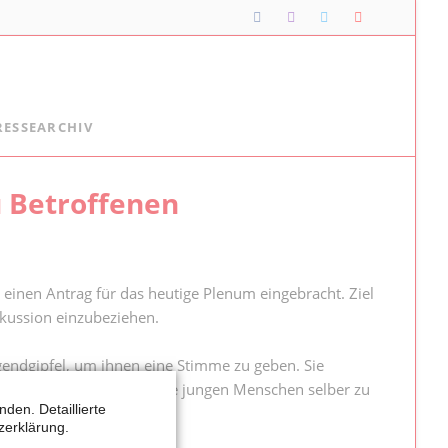
Navigation
RESSEARCHIV
überspringen
Lipper*innen im Landtag
u Betroffenen
Meine Lippischen Kolleg*innen:
Ellen Stock
Alexander Baer
 einen Antrag für das heutige Plenum eingebracht. Ziel
Besuche im Landtag
iskussion einzubeziehen.
Jugendlandtag
ugendgipfel, um ihnen eine Stimme zu geben. Sie
essensvertreter, sondern die jungen Menschen selber zu
den. Detaillierte
zerklärung.