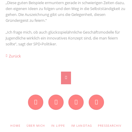
„Diese guten Beispiele ermuntern gerade in schwierigen Zeiten dazu,
den eigenen Ideen zu folgen und den Weg in die Selbstständigkeit zu
gehen. Die Auszeichnung gibt uns die Gelegenheit, diesen
Gründergeist zu feiern.“
„Ich frage mich, ob auch glücksspielähnliche Geschäftsmodelle für
Jugendliche wirklich ein innovatives Konzept sind, die man feiern
sollte“, sagt der SPD-Politiker.
Zurück
Facebook
Instagram
Twitter
YouTube
NAVIGATION
HOME
ÜBER MICH
IN LIPPE
IM LANDTAG
PRESSEARCHIV
ÜBERSPRINGEN