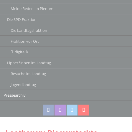
Meine Reden im Plenum
Die SPD-Fraktion
Die Landtagsfraktion
Fraktion vor Ort
digital:k
Lipper*innen im Landtag
Besuche im Landtag
Jugendlandtag
Pressearchiv
Facebook
Instagram
Twitter
Twitter