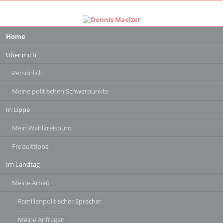
Navigation
Home
überspringen
Über mich
Persönlich
Meine politischen Schwerpunkte
In Lippe
Mein Wahlkreisbüro
Freizeittipps
Im Landtag
Meine Arbeit
Familienpolitischer Sprecher
Meine Anfragen