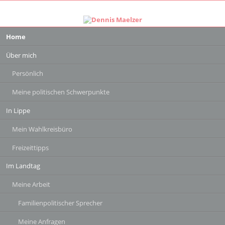
Navigation
Home
überspringen
Über mich
Persönlich
Meine politischen Schwerpunkte
In Lippe
Mein Wahlkreisbüro
Freizeittipps
Im Landtag
Meine Arbeit
Familienpolitischer Sprecher
Meine Anfragen