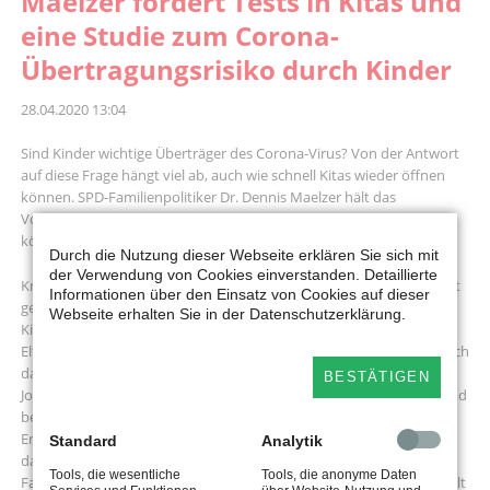
Maelzer fordert Tests in Kitas und
eine Studie zum Corona-
Übertragungsrisiko durch Kinder
28.04.2020 13:04
Sind Kinder wichtige Überträger des Corona-Virus? Von der Antwort
auf diese Frage hängt viel ab, auch wie schnell Kitas wieder öffnen
können. SPD-Familienpolitiker Dr. Dennis Maelzer hält das
Vorpreschen der NRW-Landesregierung für gefährlich – Viele Eltern
könnten am Ende enttäuscht werden.
Durch die Nutzung dieser Webseite erklären Sie sich mit
der Verwendung von Cookies einverstanden. Detaillierte
Kreis Lippe. Die meisten Familien sehnen einen geregelten Alltag mit
Informationen über den Einsatz von Cookies auf dieser
geöffneten Schulen und Kindergärten herbei. Zum einen leiden
Webseite erhalten Sie in der Datenschutzerklärung.
Kinder unter der Trennung von ihren Freunden. Gleichzeitig wollen
Eltern sich, ihre Kinder und andere Mitmenschen keiner Gefahr durch
das Corona-Virus aussetzen. Nun stellt NRW-Familienminister
BESTÄTIGEN
Joachim Stamp eine baldige, schrittweise Kitaöffnung in Aussicht und
beruft sich darauf, dass Kinder viel weniger infektiös seien als
Erwachsene. Auf welche wissenschaftlichen Untersuchungen er sich
Standard
Analytik
dabei bezieht, bleibt jedoch schleierhaft. „Damit werden bei vielen
Tools, die wesentliche
Tools, die anonyme Daten
Familien Erwartungen geweckt, die so wahrscheinlich gar nicht erfüllt