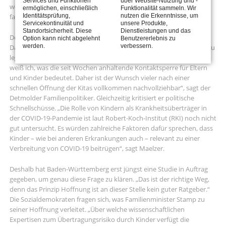
Services und Funktionen
über Website-Nutzung und -
werden können“, warnt der SPD-Landtagsabgeordnete und
ermöglichen, einschließlich
Funktionalität sammeln. Wir
Identitätsprüfung,
nutzen die Erkenntnisse, um
familienpolitische Sprecher seiner Fraktion, Dr. Dennis Maelzer.
Servicekontinuität und
unsere Produkte,
Standortsicherheit. Diese
Dienstleistungen und das
Deshalb haben die Sozialdemokraten eine Kleine Anfrage gestellt.
Option kann nicht abgelehnt
Benutzererlebnis zu
werden.
verbessern.
Darin fordern sie die Landesregierung dazu auf, ihre Quellen offen zu
legen, auf die sie ihre Annahmen stützen. „Als junger Familienvater
weiß ich, was die seit Wochen anhaltende Kontaktsperre für Eltern
und Kinder bedeutet. Daher ist der Wunsch vieler nach einer
schnellen Öffnung der Kitas vollkommen nachvollziehbar“, sagt der
Detmolder Familienpolitiker. Gleichzeitig kritisiert er politische
Schnellschüsse. „Die Rolle von Kindern als Krankheitsüberträger in
der COVID-19-Pandemie ist laut Robert-Koch-Institut (RKI) noch nicht
gut untersucht. Es würden zahlreiche Faktoren dafür sprechen, dass
Kinder – wie bei anderen Erkrankungen auch – relevant zu einer
Verbreitung von COVID-19 beitrügen“, sagt Maelzer.
Deshalb hat Baden-Württemberg erst jüngst eine Studie in Auftrag
gegeben, um genau diese Frage zu klären. „Das ist der richtige Weg,
denn das Prinzip Hoffnung ist an dieser Stelle kein guter Ratgeber.“
Die Sozialdemokraten fragen sich, was Familienminister Stamp zu
seiner Hoffnung verleitet. „Über welche wissenschaftlichen
Expertisen zum Übertragungsrisiko durch Kinder verfügt die