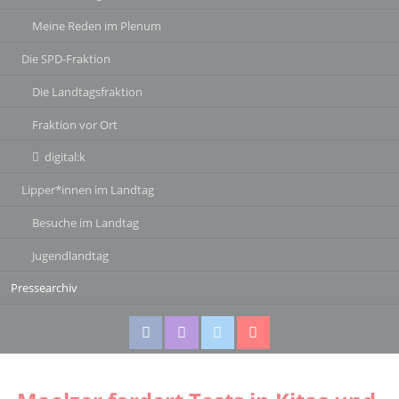
Meine Reden im Plenum
Die SPD-Fraktion
Die Landtagsfraktion
Fraktion vor Ort
digital:k
Lipper*innen im Landtag
Besuche im Landtag
Jugendlandtag
Pressearchiv
Facebook
Instagram
Twitter
Twitter