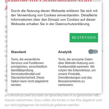
Maelzer für Chancenjahr statt
ABC-Klassen
Durch die Nutzung dieser Webseite erklären Sie sich mit
der Verwendung von Cookies einverstanden. Detaillierte
16.01.2026 13:46
Informationen über den Einsatz von Cookies auf dieser
Webseite erhalten Sie in der Datenschutzerklärung.
Bildungsstudien bestätigten zuletzt immer wieder, dass viele
Grundschülerinnen und Grundschüler in Nordrhein-Westfalen nur
schlecht lesen, schreiben und rechnen können. Das Land will darauf
BESTÄTIGEN
mit neuen Sprachkursen reagieren, die ab 2028 starten sollen.
„Richtiger Befund, falscher Ansatz“, meint Dr. Dennis Maelzer, SPD-
Landtagsabgeordneter aus Detmold. Der Bildungspolitiker hat einen
Standard
Analytik
weitergehenden Vorschlag.
Tools, die wesentliche
Tools, die anonyme Daten
Services und Funktionen
über Website-Nutzung und -
„Das Konzept der Landesregierung greift viel zu kurz“, sagt Maelzer.
ermöglichen, einschließlich
Funktionalität sammeln. Wir
„Erst zieht das Land Kinder aus der Kita heraus, dann müssen die
Identitätsprüfung,
nutzen die Erkenntnisse, um
Servicekontinuität und
unsere Produkte,
lippischen Kommunen Fahrten organisieren, damit sie zwei Mal pro
Standortsicherheit. Diese
Dienstleistungen und das
Woche zur Grundschule gebracht werden.“
Option kann nicht abgelehnt
Benutzererlebnis zu
werden.
verbessern.
Kita-Kinder, die nicht gut Deutsch sprechen, sollen künftig zweimal
pro Woche je zwei Stunden an Sprachkursen in so genannten ABC-
Klassen teilnehmen. Dazu sollen die Kinder in der Kita abgeholt und
zur nächstgelegenen Grundschule gefahren werden.