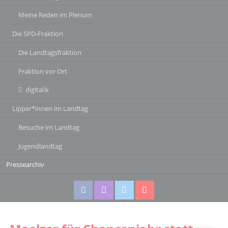
Meine Reden im Plenum
Die SPD-Fraktion
Die Landtagsfraktion
Fraktion vor Ort
digital:k
Lipper*innen im Landtag
Besuche im Landtag
Jugendlandtag
Pressearchiv
Facebook
Instagram
Twitter
Twitter