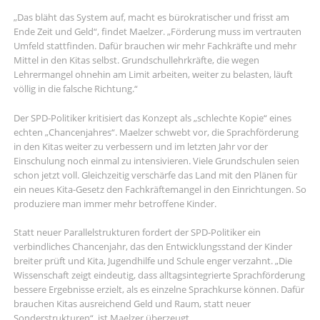
„Das bläht das System auf, macht es bürokratischer und frisst am
Ende Zeit und Geld“, findet Maelzer. „Förderung muss im vertrauten
Umfeld stattfinden. Dafür brauchen wir mehr Fachkräfte und mehr
Mittel in den Kitas selbst. Grundschullehrkräfte, die wegen
Lehrermangel ohnehin am Limit arbeiten, weiter zu belasten, läuft
völlig in die falsche Richtung.“
Der SPD-Politiker kritisiert das Konzept als „schlechte Kopie“ eines
echten „Chancenjahres“. Maelzer schwebt vor, die Sprachförderung
in den Kitas weiter zu verbessern und im letzten Jahr vor der
Einschulung noch einmal zu intensivieren. Viele Grundschulen seien
schon jetzt voll. Gleichzeitig verschärfe das Land mit den Plänen für
ein neues Kita-Gesetz den Fachkräftemangel in den Einrichtungen. So
produziere man immer mehr betroffene Kinder.
Statt neuer Parallelstrukturen fordert der SPD-Politiker ein
verbindliches Chancenjahr, das den Entwicklungsstand der Kinder
breiter prüft und Kita, Jugendhilfe und Schule enger verzahnt. „Die
Wissenschaft zeigt eindeutig, dass alltagsintegrierte Sprachförderung
bessere Ergebnisse erzielt, als es einzelne Sprachkurse können. Dafür
brauchen Kitas ausreichend Geld und Raum, statt neuer
Sonderstrukturen“, ist Maelzer überzeugt.