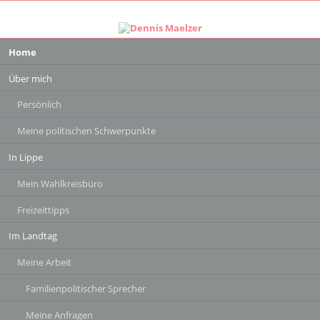
Navigation
Home
überspringen
Über mich
Persönlich
Meine politischen Schwerpunkte
In Lippe
Mein Wahlkreisbüro
Freizeittipps
Im Landtag
Meine Arbeit
Familienpolitischer Sprecher
Meine Anfragen