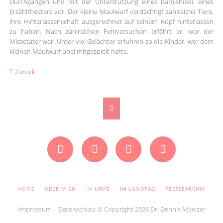
Durchgängen und mit der Unterstützung eines Kamishibai, eines
Erzähltheaters vor. Der kleine Maulwurf verdächtigt zahlreiche Tiere,
ihre Hinterlassenschaft ausgerechnet auf seinem Kopf hinterlassen
zu haben. Nach zahlreichen Fehlversuchen erfährt er, wer der
Missetäter war. Unter viel Gelächter erfuhren so die Kinder, wer dem
kleinen Maulwurf übel mitgespielt hatte.
Zurück
Facebook
Instagram
Twitter
YouTube
NAVIGATION
HOME
ÜBER MICH
IN LIPPE
IM LANDTAG
PRESSEARCHIV
ÜBERSPRINGEN
Impressum
|
Datenschutz
© Copyright 2026 Dr. Dennis Maelzer