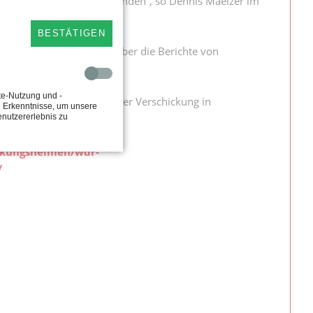
cht mehr im Mittelpunkt standen“, so Dennis Maelzer im
BESTÄTIGEN
ahrungen durchgemacht, aber die Berichte von
te-Nutzung und -
istorie und die Folgen der Verschickung in
e Erkenntnisse, um unsere
enutzererlebnis zu
ickungsheimen/wdr-
/