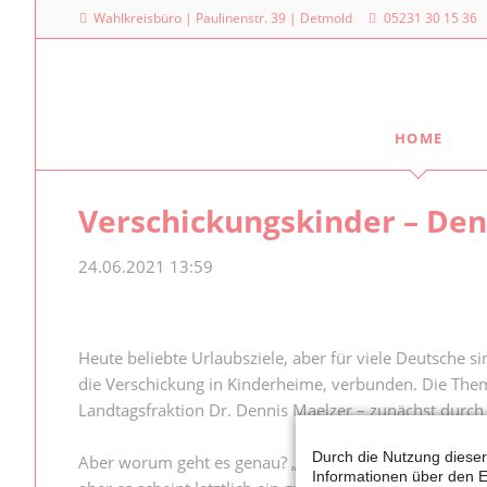
Wahlkreisbüro | Paulinenstr. 39 | Detmold
05231 30 15 36
HOME
Meine Arbeit
Mein La
Verschickungskinder – Den
Familienpolitischer Sprecher
Dr. Denni
Landtag
Meine Anfragen
24.06.2021 13:59
Platz des
Meine Reden im Plenum
40221 Dü
0211
Heute beliebte Urlaubsziele, aber für viele Deutsche 
die Verschickung in Kinderheime, verbunden. Die Them
Landtagsfraktion Dr. Dennis Maelzer – zunächst durch e
Durch die Nutzung dieser
Aber worum geht es genau? „Es war zunächst ein Syst
Informationen über den E