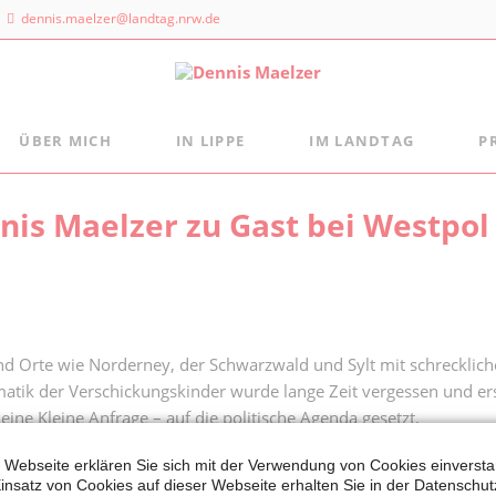
dennis.maelzer@landtag.nrw.de
ÜBER MICH
IN LIPPE
IM LANDTAG
P
ndtagsbüro
Aus der Landtagsfraktion
Persönlich
Mein Wahlkreisbüro
nis Maelzer zu Gast bei Westpol
Die Landtagsfraktion
s Maelzer
Meine politischen Schwerpunkte
Freizeittipps
 NRW
Fraktion vor Ort
 Landtags 1
digital:k
sseldorf
 884 - 20 25
sind Orte wie Norderney, der Schwarzwald und Sylt mit schreckli
atik der Verschickungskinder wurde lange Zeit vergessen und ers
ine Kleine Anfrage – auf die politische Agenda gesetzt.
 Webseite erklären Sie sich mit der Verwendung von Cookies einverstan
em um Kinder nach dem zweiten Weltkrieg und in der Folge aufz
insatz von Cookies auf dieser Webseite erhalten Sie in der Datenschut