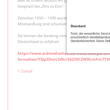
aber es scheint letztlich ein großes Geschäftsmodell 
Gespräch bei „Eins zu Eins“.
Zwischen 1950 – 1990 wurden zwischen acht und zwölf 
Misshandlung sind schockierend.
Standard
Tools, die wesentliche Servi
Sie können die Sendung vom 24.06.2021 im WDR in der
einschließlich Identitätsprüfu
Deutschland zu erfahren
Standortsicherheit. Diese Op
https://www.ardmediathek.de/video/westpol-ein
fernsehen/Y3JpZDovL3dkci5kZS9CZWl0cmFnLT
Zurück