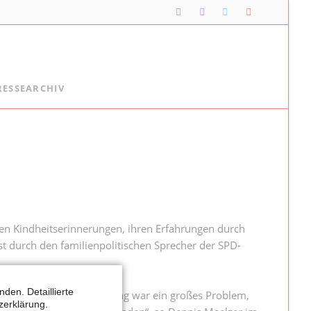
Navigation
RESSEARCHIV
überspringen
Lipper*innen im Landtag
Meine Lippischen Kolleg*innen:
Ellen Stock
Alexander Baer
Besuche im Landtag
Jugendlandtag
chen Kindheitserinnerungen, ihren Erfahrungen durch
t durch den familienpolitischen Sprecher der SPD-
den. Detaillierte
upäppeln. Mangelernährung war ein großes Problem,
zerklärung.