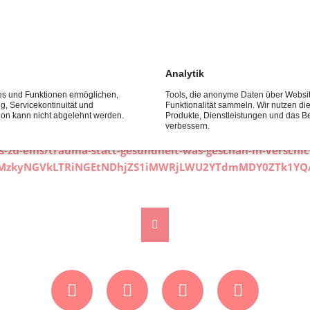
daraus geworden zu sein, in dem die Interessen der Kinder gar ni
Millionen Kinder verschickt. Nicht alle haben traumatische Erf
Analytik
ces und Funktionen ermöglichen,
Tools, die anonyme Daten über Websi
 Mediathek nachschauen, um genaueres über die Thematik, die H
ng, Servicekontinuität und
Funktionalität sammeln. Wir nutzen di
tion kann nicht abgelehnt werden.
Produkte, Dienstleistungen und das B
verbessern.
s-zu-eins/trauma-statt-gesundheit-was-geschah-in-versch
Y3MzkyNGVkLTRiNGEtNDhjZS1iMWRjLWU2YTdmMDY0ZTk1YQ