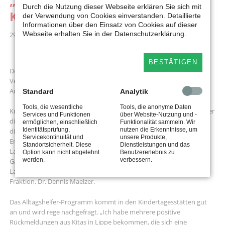
„Wir brauchen Alltagshelfer in
Durch die Nutzung dieser Webseite erklären Sie sich mit
Kitas und der OGS“
der Verwendung von Cookies einverstanden. Detaillierte
Informationen über den Einsatz von Cookies auf dieser
Webseite erhalten Sie in der Datenschutzerklärung.
29.10.2020 16:17
BESTÄTIGEN
Der SPD-Landtagsabgeordnete Dennis Maelzer fordert die
Verlängerung des Alltagshelfer-Programms in den Kitas und eine
Ausweitung auf die Offenen Ganztagsschulen.
Standard
Analytik
Tools, die wesentliche
Tools, die anonyme Daten
Kreis Lippe. Seit dem Sommer unterstützen sogenannte Alltagshelfer
Services und Funktionen
über Website-Nutzung und -
die Fachkräfte in den Kitas bei ihrer Arbeit und greifen ihnen unter
ermöglichen, einschließlich
Funktionalität sammeln. Wir
Identitätsprüfung,
nutzen die Erkenntnisse, um
die Arme. Doch dieses vom Land NRW finanzierte Programm läuft
Servicekontinuität und
unsere Produkte,
Ende des Jahres aus. „Diese wichtige Unterstützung muss von der
Standortsicherheit. Diese
Dienstleistungen und das
Landesregierung verlängert und auch auf die Offenen
Option kann nicht abgelehnt
Benutzererlebnis zu
werden.
verbessern.
Ganztagschulen ausgeweitet werden“, fordert der SPD-
Landtagsabgeordnete und familienpolitische Sprecher seiner
Fraktion, Dr. Dennis Maelzer.
Das Alltagshelfer-Programm kommt in den Kindertagesstätten gut
an und wird rege nachgefragt. „Ich habe mehrere positive
Rückmeldungen aus Kitas in Lippe bekommen, die sich eine