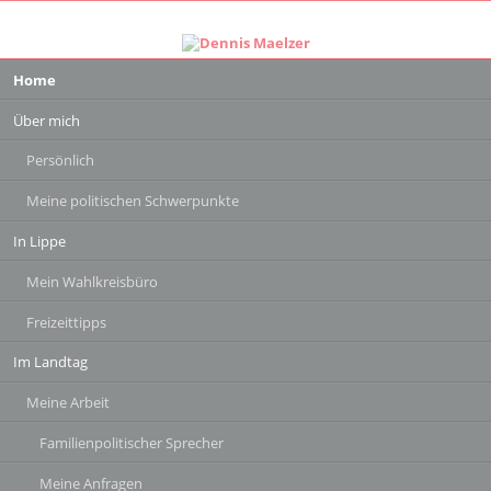
Navigation
Home
überspringen
Über mich
Persönlich
Meine politischen Schwerpunkte
In Lippe
Mein Wahlkreisbüro
Freizeittipps
Im Landtag
Meine Arbeit
Familienpolitischer Sprecher
Meine Anfragen