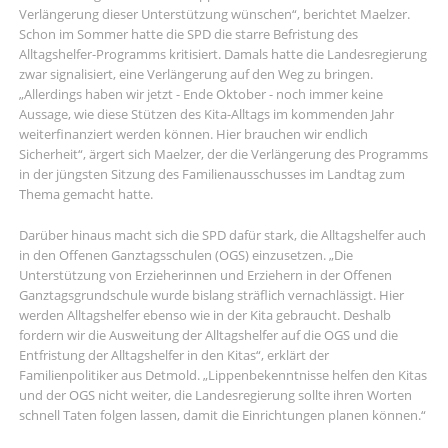
Verlängerung dieser Unterstützung wünschen“, berichtet Maelzer.
Schon im Sommer hatte die SPD die starre Befristung des
Alltagshelfer-Programms kritisiert. Damals hatte die Landesregierung
zwar signalisiert, eine Verlängerung auf den Weg zu bringen.
„Allerdings haben wir jetzt - Ende Oktober - noch immer keine
Aussage, wie diese Stützen des Kita-Alltags im kommenden Jahr
weiterfinanziert werden können. Hier brauchen wir endlich
Sicherheit“, ärgert sich Maelzer, der die Verlängerung des Programms
in der jüngsten Sitzung des Familienausschusses im Landtag zum
Thema gemacht hatte.
Darüber hinaus macht sich die SPD dafür stark, die Alltagshelfer auch
in den Offenen Ganztagsschulen (OGS) einzusetzen. „Die
Unterstützung von Erzieherinnen und Erziehern in der Offenen
Ganztagsgrundschule wurde bislang sträflich vernachlässigt. Hier
werden Alltagshelfer ebenso wie in der Kita gebraucht. Deshalb
fordern wir die Ausweitung der Alltagshelfer auf die OGS und die
Entfristung der Alltagshelfer in den Kitas“, erklärt der
Familienpolitiker aus Detmold. „Lippenbekenntnisse helfen den Kitas
und der OGS nicht weiter, die Landesregierung sollte ihren Worten
schnell Taten folgen lassen, damit die Einrichtungen planen können.“