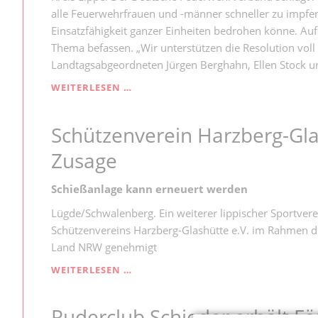
alle Feuerwehrfrauen und -männer schneller zu impfen 
Einsatzfähigkeit ganzer Einheiten bedrohen könne. Auf
Thema befassen. „Wir unterstützen die Resolution voll 
Landtagsabgeordneten Jürgen Berghahn, Ellen Stock u
„FEUERWEHRLEUTE
WEITERLESEN …
MÜSSEN
SCHNELLER
Schützenverein Harzberg-Gla
GEIMPFT
WERDEN“
Zusage
Schießanlage kann erneuert werden
Lügde/Schwalenberg. Ein weiterer lippischer Sportvere
Schützenvereins Harzberg-Glashütte e.V. im Rahmen
Land NRW genehmigt
SCHÜTZENVEREIN
WEITERLESEN …
HARZBERG-
GLASHÜTTE
Ruderclub Schieder erhält Fö
ERHÄLT