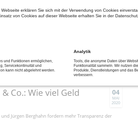
OKT
2020
 Webseite erklären Sie sich mit der Verwendung von Cookies einverstan
die finanzielle Unterstützung für die Modernisierung der
insatz von Cookies auf dieser Webseite erhalten Sie in der Datenschut
rdert Vereinsarbeit
09
Analytik
SEP
2020
ces und Funktionen ermöglichen,
Tools, die anonyme Daten über Websi
ng, Servicekontinuität und
Funktionalität sammeln. Wir nutzen di
tion kann nicht abgelehnt werden.
Produkte, Dienstleistungen und das B
verbessern.
& Co.: Wie viel Geld
04
MAI
2020
k und Jürgen Berghahn fordern mehr Transparenz der