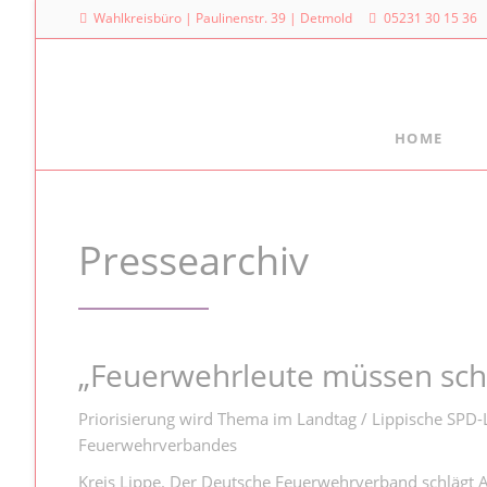
Wahlkreisbüro | Paulinenstr. 39 | Detmold
05231 30 15 36
HOME
Meine Arbeit
Mein La
Familienpolitischer Sprecher
Dr. Denni
Pressearchiv
Landtag
Meine Anfragen
Platz des
Meine Reden im Plenum
40221 Dü
0211
„Feuerwehrleute müssen sch
Priorisierung wird Thema im Landtag / Lippische SPD
Feuerwehrverbandes
Kreis Lippe. Der Deutsche Feuerwehrverband schlägt Al