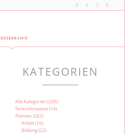
Navigation
RESSEARCHIV
überspringen
Lipper*innen im Landtag
Meine Lippischen Kolleg*innen:
KATEGORIEN
Ellen Stock
Alexander Baer
Besuche im Landtag
Jugendlandtag
Alle Kategorien
(330)
Terminhinweise
(14)
Themen
(262)
Arbeit
(16)
Bildung
(22)