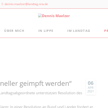
dennis.maelzer@landtag.nrw.de
ÜBER MICH
IN LIPPE
IM LANDTAG
P
ndtagsbüro
Aus der Landtagsfraktion
Persönlich
Mein Wahlkreisbüro
Die Landtagsfraktion
s Maelzer
Meine politischen Schwerpunkte
Freizeittipps
 NRW
Fraktion vor Ort
 Landtags 1
digital:k
sseldorf
 884 - 20 25
neller geimpft werden“
06
APR
2021
-Landtagsabgeordnete unterstützen Resolution des
arm: In einer Resolution an Bund und Länder fordert er,