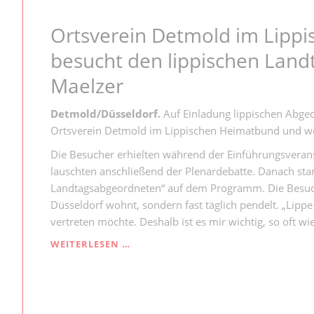
SCHECK,
HEIMAT-
Ortsverein Detmold im Lipp
PREIS
&
besucht den lippischen Lan
CO.:
WIE
Maelzer
VIEL
GELD
Detmold/Düsseldorf.
Auf Einladung lippischen Abgeo
FLIESST N
ACH L
Ortsverein Detmold im Lippischen Heimatbund und weit
IPPE?
Die Besucher erhielten während der Einführungsveranst
lauschten anschließend der Plenardebatte. Danach sta
Landtagsabgeordneten“ auf dem Programm. Die Besuche
Düsseldorf wohnt, sondern fast täglich pendelt. „Lippe
vertreten möchte. Deshalb ist es mir wichtig, so oft wi
ORTSVEREIN
WEITERLESEN …
DETMOLD
IM
LIPPISCHEN
HEIMATBUND
BESUCHT