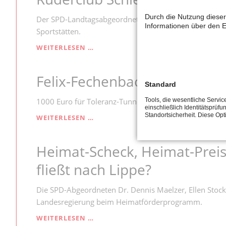
FÖRDER-
ZUSAGE
Durch die Nutzung dieser
Der SPD-Landtagsabgeordnete Dennis Maelzer begrüßet 
Informationen über den E
Sportstätten.
RUDERCLUB
WEITERLESEN …
SCHIEDER
ERHÄLT
Felix-Fechenbach-Stiftung fö
FÖRDERGELDER
Standard
Tools, die wesentliche Servi
1000 Euro für Toleranz-Tunnel
einschließlich Identitätsprüfu
Standortsicherheit. Diese Op
FELIX-
WEITERLESEN …
FECHENBACH-
STIFTUNG
Heimat-Scheck, Heimat-Preis 
FÖRDERT
VEREINSARBEIT
fließt nach Lippe?
Die SPD-Abgeordneten Dr. Dennis Maelzer, Ellen Stoc
Landesregierung beim Heimatförderprogramm.
HEIMAT-
WEITERLESEN …