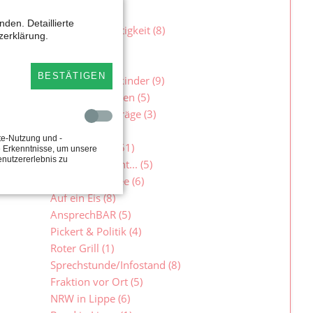
Sicherheit
(9)
den. Detaillierte
Soziale Gerechtigkeit
(8)
zerklärung.
Sport
(3)
Umwelt
(4)
BESTÄTIGEN
Verschickungskinder
(9)
Wohnen & Bauen
(5)
Ausbaubeiträge
(3)
te-Nutzung und -
Veranstaltungen
(51)
e Erkenntnisse, um unsere
enutzererlebnis zu
Maelzer besucht...
(5)
Auf einen Kaffee
(6)
Auf ein Eis
(8)
AnsprechBAR
(5)
Pickert & Politik
(4)
Roter Grill
(1)
Sprechstunde/Infostand
(8)
Fraktion vor Ort
(5)
NRW in Lippe
(6)