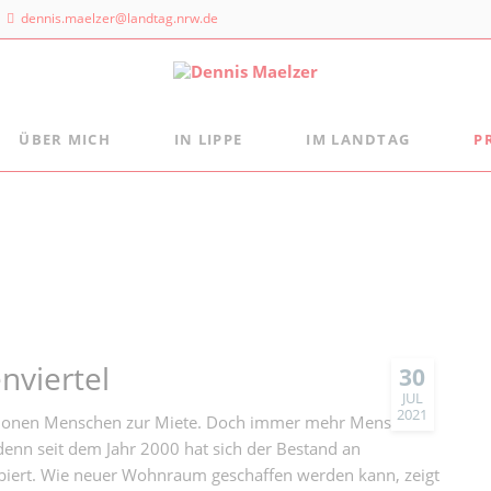
dennis.maelzer@landtag.nrw.de
ÜBER MICH
IN LIPPE
IM LANDTAG
P
ndtagsbüro
Aus der Landtagsfraktion
Persönlich
Mein Wahlkreisbüro
Die Landtagsfraktion
s Maelzer
Meine politischen Schwerpunkte
Freizeittipps
 NRW
Fraktion vor Ort
 Landtags 1
digital:k
sseldorf
 884 - 20 25
nviertel
30
JUL
2021
llionen Menschen zur Miete. Doch immer mehr Menschen
enn seit dem Jahr 2000 hat sich der Bestand an
ert. Wie neuer Wohnraum geschaffen werden kann, zeigt