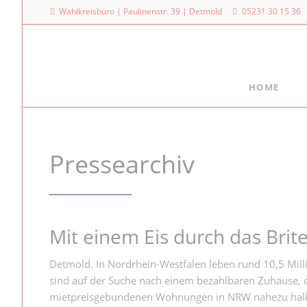
Wahlkreisbüro | Paulinenstr. 39 | Detmold
05231 30 15 36
HOME
Meine Arbeit
Mein La
Familienpolitischer Sprecher
Dr. Denni
Pressearchiv
Landtag
Meine Anfragen
Platz des
Meine Reden im Plenum
40221 Dü
0211
Mit einem Eis durch das Brite
Detmold. In Nordrhein-Westfalen leben rund 10,5 Mi
sind auf der Suche nach einem bezahlbaren Zuhause, d
mietpreisgebundenen Wohnungen in NRW nahezu halbi