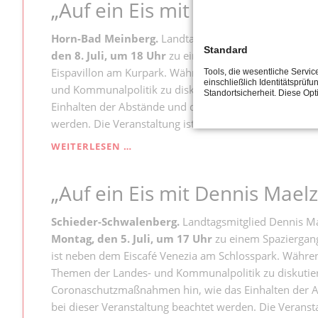
„Auf ein Eis mit Dennis Maelz
MIT
DENNIS
MAELZER“
Horn-Bad Meinberg.
Landtagsmitglied Dennis Maelz
Standard
den 8. Juli, um 18 Uhr
zu einem Spaziergang mit Eis d
Eispavillon am Kurpark. Während des Spaziergangs bes
Tools, die wesentliche Servi
einschließlich Identitätsprüfu
und Kommunalpolitik zu diskutieren. Die SPD weist a
Standortsicherheit. Diese Op
Einhalten der Abstände und die Rückverfolgbarkeit der
werden. Die Veranstaltung ist kostenlos.
„AUF
WEITERLESEN …
EIN
EIS
„Auf ein Eis mit Dennis Maelz
MIT
DENNIS
MAELZER“
Schieder-Schwalenberg.
Landtagsmitglied Dennis Ma
Montag, den 5. Juli, um 17 Uhr
zu einem Spaziergang 
ist neben dem Eiscafé Venezia am Schlosspark. Während
Themen der Landes- und Kommunalpolitik zu diskutiere
Coronaschutzmaßnahmen hin, wie das Einhalten der Ab
bei dieser Veranstaltung beachtet werden. Die Veransta