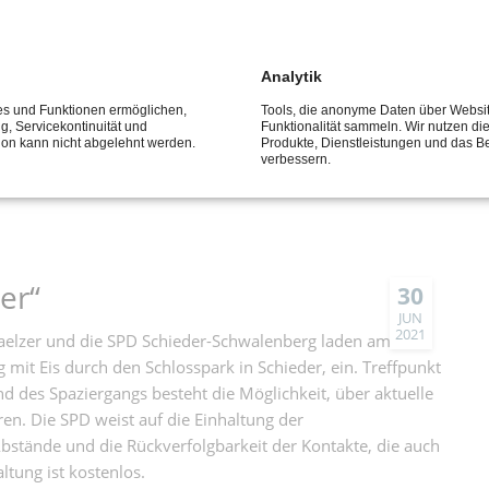
er“
30
JUN
2021
er und die SPD Horn-Bad Meinberg laden am
Donnerstag,
Analytik
urch den Kurpark in Bad Meinberg, ein. Treffpunkt ist der
teht die Möglichkeit, über aktuelle Themen der Landes-
ces und Funktionen ermöglichen,
Tools, die anonyme Daten über Websi
ng, Servicekontinuität und
Funktionalität sammeln. Wir nutzen di
uf die Einhaltung der Coronaschutzmaßnahmen hin, wie das
tion kann nicht abgelehnt werden.
Produkte, Dienstleistungen und das B
verbessern.
 Kontakte, die auch bei dieser Veranstaltung beachtet
er“
30
JUN
2021
elzer und die SPD Schieder-Schwalenberg laden am
mit Eis durch den Schlosspark in Schieder, ein. Treffpunkt
 des Spaziergangs besteht die Möglichkeit, über aktuelle
n. Die SPD weist auf die Einhaltung der
stände und die Rückverfolgbarkeit der Kontakte, die auch
ltung ist kostenlos.