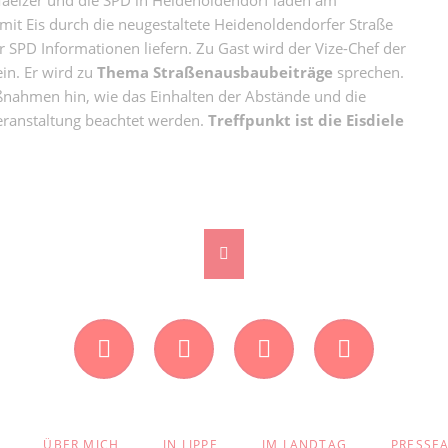
it Eis durch die neugestaltete Heidenoldendorfer Straße
 SPD Informationen liefern. Zu Gast wird der Vize-Chef der
ein. Er wird zu
Thema Straßenausbaubeiträge
sprechen.
ßnahmen hin, wie das Einhalten der Abstände und die
Veranstaltung beachtet werden.
Treffpunkt ist die Eisdiele
Facebook
Instagram
Twitter
YouTube
ION
ÜBER MICH
IN LIPPE
IM LANDTAG
PRESSE