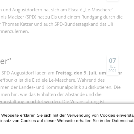
n und Augustdorfern hat sich am Eiscafé „Le-Maschere“
is Maelzer (SPD) hat zu Eis und einem Rundgang durch die
er Thomas Katzer und auch SPD-Bundestagskandidat Uli
nnenzulernen.
er“
07
JUL
2021
ie SPD Augustdorf laden am
Freitag, den 9. Juli, um 17 Uhr
reffpunkt ist die Eisdiele Le-Maschere. Während des
hemen der Landes- und Kommunalpolitik zu diskutieren. Die
men hin, wie das Einhalten der Abstände und die
eranstaltung beachtet werden. Die Veranstaltung ist
 Webseite erklären Sie sich mit der Verwendung von Cookies einverstan
insatz von Cookies auf dieser Webseite erhalten Sie in der Datenschut