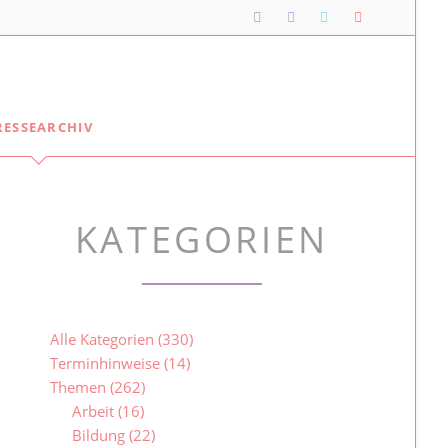
Navigation
RESSEARCHIV
überspringen
Lipper*innen im Landtag
Meine Lippischen Kolleg*innen:
KATEGORIEN
Ellen Stock
Alexander Baer
Besuche im Landtag
Jugendlandtag
Alle Kategorien
(330)
Terminhinweise
(14)
Themen
(262)
Arbeit
(16)
Bildung
(22)