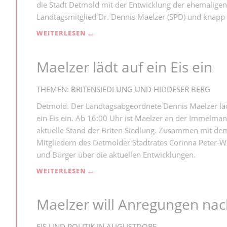
die Stadt Detmold mit der Entwicklung der ehemaligen 
Landtagsmitglied Dr. Dennis Maelzer (SPD) und knapp 5
MIT
WEITERLESEN …
EINEM
EIS
Maelzer lädt auf ein Eis ein
DURCH
DAS
BRITENVIERTEL
THEMEN: BRITENSIEDLUNG UND HIDDESER BERG
Detmold. Der Landtagsabgeordnete Dennis Maelzer lädt
ein Eis ein. Ab 16:00 Uhr ist Maelzer an der Immelmann
aktuelle Stand der Briten Siedlung. Zusammen mit de
Mitgliedern des Detmolder Stadtrates Corinna Peter-W
und Bürger über die aktuellen Entwicklungen.
MAELZER
WEITERLESEN …
LÄDT
AUF
Maelzer will Anregungen nac
EIN
EIS
EIN
EIS UND POLITIK IN AUGUSTDORF