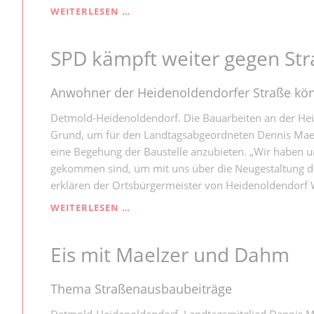
„AUF
WEITERLESEN …
EIN
EIS
SPD kämpft weiter gegen St
MIT
DENNIS
MAELZER“
Anwohner der Heidenoldendorfer Straße kön
Detmold-Heidenoldendorf. Die Bauarbeiten an der Heid
Grund, um für den Landtagsabgeordneten Dennis Mae
eine Begehung der Baustelle anzubieten. „Wir haben u
gekommen sind, um mit uns über die Neugestaltung de
erklären der Ortsbürgermeister von Heidenoldendorf 
SPD
WEITERLESEN …
KÄMPFT
WEITER
Eis mit Maelzer und Dahm
GEGEN
STRASSENAUSBAUBEITRÄGE
Thema Straßenausbaubeiträge
Detmold-Heidenoldendorf. Landtagsmitglied Dennis M