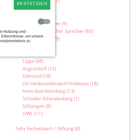
Bund in Lippe
(1)
BESTÄTIGEN
Im Landtag
(106)
Besuchergruppen
(9)
Familienpolitischer Sprecher
(80)
te-Nutzung und -
e Erkenntnisse, um unsere
Jugendlandtag
(9)
enutzererlebnis zu
In Lippe
(145)
Lippe
(48)
Augustdorf
(10)
Detmold
(78)
OV Heidenoldendorf-Hiddesen
(18)
Horn-Bad Meinberg
(13)
Schieder-Schwalenberg
(7)
Schlangen
(8)
OWL
(11)
Felix Fechenbach / Stiftung
(8)