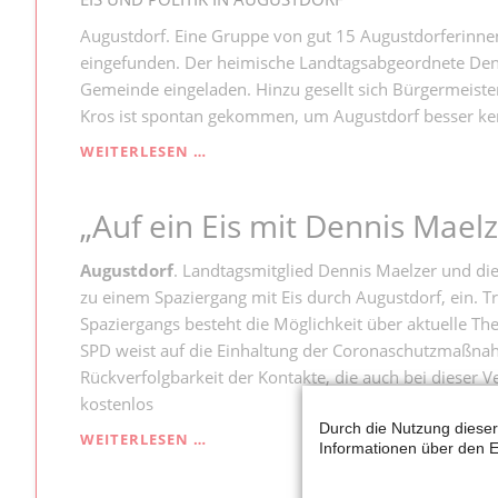
Augustdorf. Eine Gruppe von gut 15 Augustdorferinne
eingefunden. Der heimische Landtagsabgeordnete Denn
Gemeinde eingeladen. Hinzu gesellt sich Bürgermeist
Kros ist spontan gekommen, um Augustdorf besser ke
MAELZER
WEITERLESEN …
WILL
ANREGUNGEN
„Auf ein Eis mit Dennis Maelz
NACH
DÜSSELDORF
TRAGEN
Augustdorf
. Landtagsmitglied Dennis Maelzer und d
zu einem Spaziergang mit Eis durch Augustdorf, ein. T
Spaziergangs besteht die Möglichkeit über aktuelle T
SPD weist auf die Einhaltung der Coronaschutzmaßnah
Rückverfolgbarkeit der Kontakte, die auch bei dieser V
kostenlos
Durch die Nutzung dieser
„AUF
WEITERLESEN …
Informationen über den E
EIN
EIS