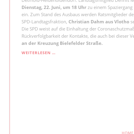
Dienstag, 22. Juni, um 18 Uhr
zu einem Spaziergang m
ein. Zum Stand des Ausbaus werden Ratsmitglieder der
SPD-Landtagsfraktion,
Christian Dahm aus Vlotho
s
Die SPD weist auf die Einhaltung der Coronaschutzma
Rückverfolgbarkeit der Kontakte, die auch bei dieser 
an der Kreuzung Bielefelder Straße.
EIS
WEITERLESEN …
MIT
MAELZER
UND
DAHM
NAVIGAT
HOME