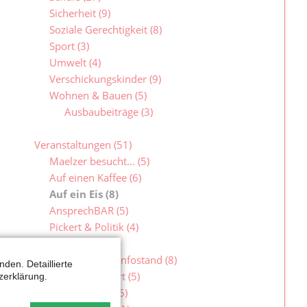
Sicherheit
(9)
Soziale Gerechtigkeit
(8)
Sport
(3)
Umwelt
(4)
Verschickungskinder
(9)
Wohnen & Bauen
(5)
Ausbaubeiträge
(3)
Veranstaltungen
(51)
Maelzer besucht...
(5)
Auf einen Kaffee
(6)
Auf ein Eis
(8)
AnsprechBAR
(5)
Pickert & Politik
(4)
Roter Grill
(1)
Sprechstunde/Infostand
(8)
den. Detaillierte
Fraktion vor Ort
(5)
zerklärung.
NRW in Lippe
(6)