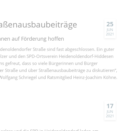
raßenausbaubeiträge
25
JUN
2021
nen auf Förderung hoffen
enoldendorfer Straße sind fast abgeschlossen. Ein guter
lzer und den SPD-Ortsverein Heidenoldendorf-Hiddesen
ns gefreut, dass so viele Bürgerinnen und Bürger
r Straße und über Straßenausbaubeiträge zu diskutieren“,
Wolfgang Schriegel und Ratsmitglied Heinz-Joachim Köhne.
17
JUN
2021
aelzer und die SPD in Heidenoldendorf laden am