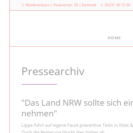
Wahlkreisbüro | Paulinenstr. 39 | Detmold
05231 30 15 36
HOME
Meine Arbeit
Mein La
Familienpolitischer Sprecher
Dr. Denni
Pressearchiv
Landtag
Meine Anfragen
Platz des
Meine Reden im Plenum
40221 Dü
0211
"Das Land NRW sollte sich ei
nehmen"
Lippe führt auf eigene Faust präventive Tests in Kitas 
Doch die Regierung blockt dies bisher ab.