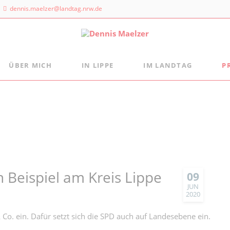
dennis.maelzer@landtag.nrw.de
ÜBER MICH
IN LIPPE
IM LANDTAG
P
ndtagsbüro
Aus der Landtagsfraktion
Persönlich
Mein Wahlkreisbüro
Die Landtagsfraktion
s Maelzer
Meine politischen Schwerpunkte
Freizeittipps
 NRW
Fraktion vor Ort
 Landtags 1
digital:k
sseldorf
 884 - 20 25
n Beispiel am Kreis Lippe
09
JUN
2020
& Co. ein. Dafür setzt sich die SPD auch auf Landesebene ein.