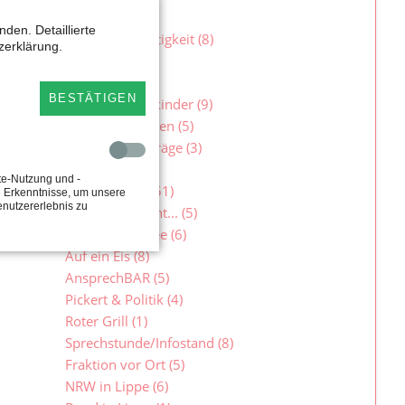
Sicherheit
(9)
den. Detaillierte
Soziale Gerechtigkeit
(8)
zerklärung.
Sport
(3)
Umwelt
(4)
BESTÄTIGEN
Verschickungskinder
(9)
Wohnen & Bauen
(5)
Ausbaubeiträge
(3)
te-Nutzung und -
Veranstaltungen
(51)
e Erkenntnisse, um unsere
enutzererlebnis zu
Maelzer besucht...
(5)
Auf einen Kaffee
(6)
Auf ein Eis
(8)
AnsprechBAR
(5)
Pickert & Politik
(4)
Roter Grill
(1)
Sprechstunde/Infostand
(8)
Fraktion vor Ort
(5)
NRW in Lippe
(6)