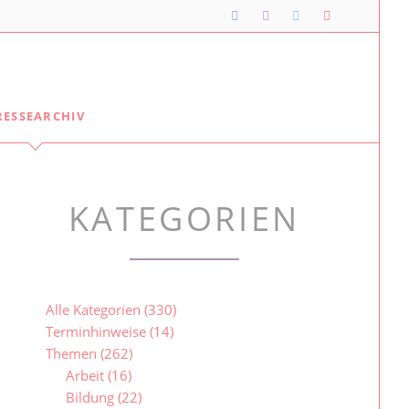
Navigation
RESSEARCHIV
überspringen
Lipper*innen im Landtag
Meine Lippischen Kolleg*innen:
KATEGORIEN
Ellen Stock
Alexander Baer
Besuche im Landtag
Jugendlandtag
Alle Kategorien
(330)
Terminhinweise
(14)
Themen
(262)
Arbeit
(16)
Bildung
(22)