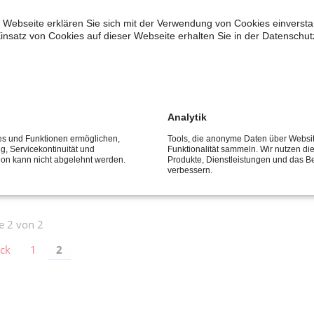
 Webseite erklären Sie sich mit der Verwendung von Cookies einverstan
insatz von Cookies auf dieser Webseite erhalten Sie in der Datenschut
der Corona-Krise
08
APR
2020
Analytik
ischen SPD-Landtagsabgeordneten Ellen Stock, Jürgen
ces und Funktionen ermöglichen,
Tools, die anonyme Daten über Websi
tische und finanzielle Ressourcen für die Frauenhilfe-
ng, Servicekontinuität und
Funktionalität sammeln. Wir nutzen di
tion kann nicht abgelehnt werden.
Produkte, Dienstleistungen und das B
verbessern.
te 2 von 2
ck
1
2