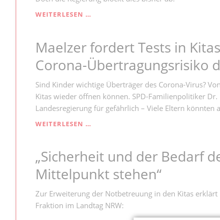
"DAS
WEITERLESEN …
LAND
NRW
Maelzer fordert Tests in Kit
SOLLTE
SICH
Corona-Übertragungsrisiko d
EIN
BEISPIEL
AM
Sind Kinder wichtige Überträger des Corona-Virus? Von 
KREIS
Kitas wieder öffnen können. SPD-Familienpolitiker Dr
LIPPE
Landesregierung für gefährlich – Viele Eltern könnten
NEHMEN"
MAELZER
WEITERLESEN …
FORDERT
TESTS
„Sicherheit und der Bedarf d
IN
KITAS
Mittelpunkt stehen“
UND
EINE
STUDIE
Zur Erweiterung der Notbetreuung in den Kitas erklärt
ZUM
Fraktion im Landtag NRW:
CORONA-