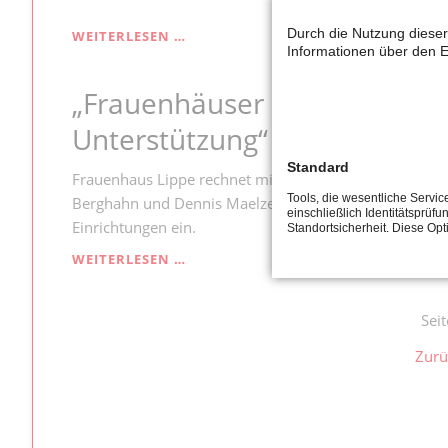
ÜBERTRAGUNGSRISIKO
DURCH
Durch die Nutzung dieser
„SICHERHEIT
WEITERLESEN …
KINDER
Informationen über den E
UND
DER
„Frauenhäuser benötigen in 
BEDARF
DER
Unterstützung“
KINDER
MUSS
Standard
IM
Frauenhaus Lippe rechnet mit großem Bedarf. Die lipp
MITTELPUNKT
Tools, die wesentliche Servi
Berghahn und Dennis Maelzer setzen sich für mehr prak
einschließlich Identitätsprüfu
STEHEN“
Einrichtungen ein.
Standortsicherheit. Diese Op
„FRAUENHÄUSER
WEITERLESEN …
BENÖTIGEN
IN
DER
Sei
CORONA-
Zurü
KRISE
UNTERSTÜTZUNG“