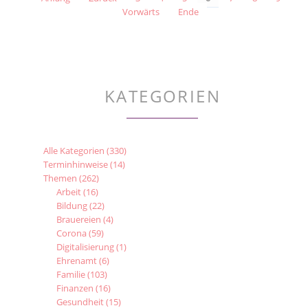
„MIT
Vorwärts
Ende
LOLLI-
TESTS
EINE
UMFASSENDE
UND
KINDGERECHTE
TESTSTRATEGIE
KATEGORIEN
FÜR
KITAS
UND
SCHULEN
Alle Kategorien
(330)
UMSETZEN“
Terminhinweise
(14)
Themen
(262)
Arbeit
(16)
Bildung
(22)
Brauereien
(4)
Corona
(59)
Digitalisierung
(1)
Ehrenamt
(6)
Familie
(103)
Finanzen
(16)
Gesundheit
(15)