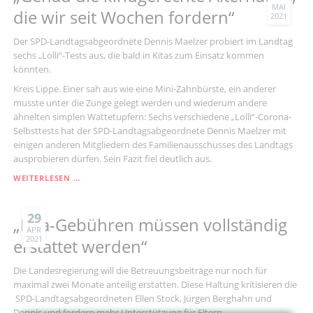
INNENSTADT
MAI
die wir seit Wochen fordern“
2021
Der SPD-Landtagsabgeordnete Dennis Maelzer probiert im Landtag
sechs „Lolli“-Tests aus, die bald in Kitas zum Einsatz kommen
könnten.
Kreis Lippe. Einer sah aus wie eine Mini-Zahnbürste, ein anderer
musste unter die Zunge gelegt werden und wiederum andere
ähnelten simplen Wattetupfern: Sechs verschiedene „Lolli“-Corona-
Selbsttests hat der SPD-Landtagsabgeordnete Dennis Maelzer mit
einigen anderen Mitgliedern des Familienausschusses des Landtags
ausprobieren dürfen. Sein Fazit fiel deutlich aus.
„GENAU
WEITERLESEN …
DIE
KINDGERECHTE
ALTERNATIVE,
29
„Kita-Gebühren müssen vollständig
DIE
APR
2021
WIR
erstattet werden“
SEIT
WOCHEN
Die Landesregierung will die Betreuungsbeiträge nur noch für
FORDERN“
maximal zwei Monate anteilig erstatten. Diese Haltung kritisieren die
SPD-Landtagsabgeordneten Ellen Stock, Jürgen Berghahn und
Dennis und fordern mehr Unterstützung für Eltern.