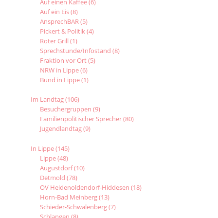
Auf einen Kaffee
(6)
Auf ein Eis
(8)
AnsprechBAR
(5)
Pickert & Politik
(4)
Roter Grill
(1)
Sprechstunde/Infostand
(8)
Fraktion vor Ort
(5)
NRW in Lippe
(6)
Bund in Lippe
(1)
Im Landtag
(106)
Besuchergruppen
(9)
Familienpolitischer Sprecher
(80)
Jugendlandtag
(9)
In Lippe
(145)
Lippe
(48)
Augustdorf
(10)
Detmold
(78)
OV Heidenoldendorf-Hiddesen
(18)
Horn-Bad Meinberg
(13)
Schieder-Schwalenberg
(7)
Schlangen
(8)