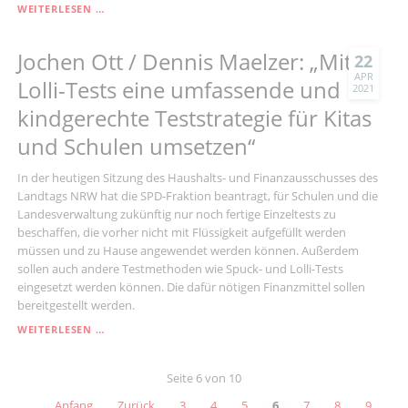
DENNIS
WEITERLESEN …
MAELZER:
"WEITERHIN
Jochen Ott / Dennis Maelzer: „Mit
WENIG
22
MÄNNER
APR
Lolli-Tests eine umfassende und
2021
IN
NORDRHEIN-
kindgerechte Teststrategie für Kitas
WESTFÄLISCHEN
und Schulen umsetzen“
KITAS“
In der heutigen Sitzung des Haushalts- und Finanzausschusses des
Landtags NRW hat die SPD-Fraktion beantragt, für Schulen und die
Landesverwaltung zukünftig nur noch fertige Einzeltests zu
beschaffen, die vorher nicht mit Flüssigkeit aufgefüllt werden
müssen und zu Hause angewendet werden können. Außerdem
sollen auch andere Testmethoden wie Spuck- und Lolli-Tests
eingesetzt werden können. Die dafür nötigen Finanzmittel sollen
bereitgestellt werden.
JOCHEN
WEITERLESEN …
OTT
/
Seite 6 von 10
DENNIS
MAELZER:
Anfang
Zurück
3
4
5
6
7
8
9