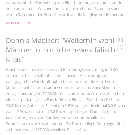
voraussichtliche Fortsetzung der Einschränkungen mindestens in
den kommenden Wochen für nicht ausreichend.“ So geht es aus
einem Schreiben der Geschäftsstelle an die Mitgliedsstädte hervor.
DENNIS
WEITERLESEN …
MAELZER
/
Dennis Maelzer: "Weiterhin wenig
STEFAN
23
KÄMMERLING:
APR
Männer in nordrhein-westfälischen
2021
„KEINE
KITA-
Kitas“
GEBÜHREN
–
Erzieher sind in vielen Kitas und Betreuungseinrichtung in NRW
ANGEBOT
immer noch eine Seltenheit. Auch bei der Ausbildung zur
DER
pädagogischen Fachkraft hat sich der prozentuale Anteil von
LANDESREGIERUNG
Männern seit 4 Jahren kaum verändert, was aus einer Kleinen
GRENZT
AN
Anfrage hervorgeht: 7.200 Männer sind in nordrhein-westfälischen
ERPRESSUNG“
Kitas als pädagogische Fachkräfte im Einsatz. Zwischen 2018 und
2020 ist der Anteil der Erzieher in NRW um gerade einmal 0,9 Prozent
von 4,9 Prozent auf jetzt 5,8 Prozent gestiegen. Damit liegt das
bevölkerungsreichste Bundesland weiter unterhalb des
Bundesdurchschnitts, der bei gut 7,1 Prozent liegt. Dem gegenüber
stehen mehr als 117.000 weibliche Fachkräfte.