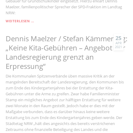
Gebauer für Grundschulkinder eingesetzt. Hierzu erklärt Dennis
Maelzer, familienpolitischer Sprecher der SPD-Fraktion im Landtag
NRW:
DENNIS
WEITERLESEN …
MAELZER:
„EINSATZ
Dennis Maelzer / Stefan Kämmerling:
VON
25
LOLLI-
APR
„Keine Kita-Gebühren – Angebot der
2021
TESTS:
DAS
Landesregierung grenzt an
SCHAUSPIEL
Erpressung“
ZWISCHEN
FAMILIEN-
UND
Die Kommunalen Spitzenverbände üben massive Kritik an der
BILDUNGSMINISTERIUM
mangelnden Bereitschaft der Landesregierung, den Kommunen bis
LÄSST
zum Ende des Kindergartenjahres bei der Erstattung der Kita-
EINEN
Gebühren unter die Arme zu greifen. Zwar habe Familienminister
NUR
Stamp ein mögliches Angebot zur hälftigen Erstattung für weitere
NOCH
zwei Monate in den Raum gestellt. Jedoch habe er dies mit der
KOPFSCHÜTTELND
Maßgabe verbunden, dass es darüber hinaus keine weitere
ZURÜCK“
Erstattung bis zum Ende des Kindergartenjahres geben werde. Der
Städtetag NRW „hält dies angesichts des bereits verstrichenen
Zeitraums ohne finanzielle Beteiligung des Landes und die