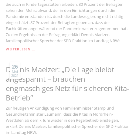
die auch in Kindertagesstätten arbeiten. 80 Prozent der Befragten
sehen den Mehraufwand, der in den Einrichtungen durch die
Pandemie entstanden ist, durch die Landesregierung nicht richtig
eingeschätzt. 87 Prozent der Befragten geben an, dass der
Fachkräftemangel während der Pandemie weiter zugenommen hat.
Zu den Ergebnissen der Befragung erklärt Dennis Maelzer,
familienpolitischer Sprecher der SPD-Fraktion im Landtag NRW:
DENNIS
WEITERLESEN …
MAELZER:
„DIE
GEW-
26
Dennis Maelzer: „Die Lage bleibt
STUDIE
MAI
2021
LEGT
angespannt – brauchen
DAS
engmaschiges Netz für sicheren Kita-
SCHLECHTE
KRISENMANAGEMENT
Betrieb“
DER
LANDESREGIERUNG
Zur heutigen Ankündigung von Familienminister Stamp und
OFFEN“
Gesundheitsminister Laumann, dass die Kitas in Nordrhein-
Westfalen ab dem 7. Juni wieder in den Regelbetrieb einsteigen,
erklärt Dennis Maelzer, familienpolitischer Sprecher der SPD-Fraktion
im Landtag NRW: