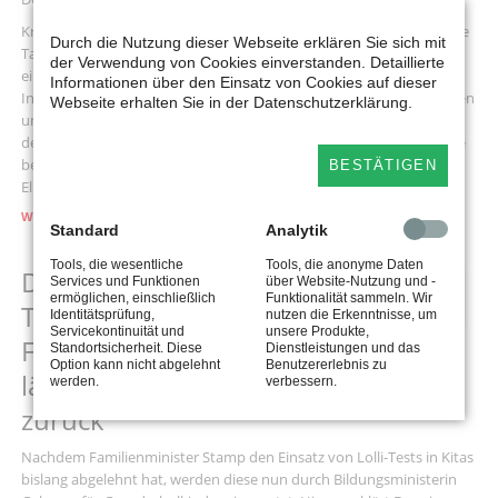
Kreis Lippe. Seit Jahresbeginn sind die Kindertageseinrichtungen, die
Durch die Nutzung dieser Webseite erklären Sie sich mit
Tagespflege und die offenen Ganztagsschulen (OGS) nur
der Verwendung von Cookies einverstanden. Detaillierte
eingeschränkt geöffnet – teilweise sogar ganz geschlossen. Mit
Informationen über den Einsatz von Cookies auf dieser
Inkrafttreten der Notbremse sind die Einrichtungen in vielen Städten
Webseite erhalten Sie in der Datenschutzerklärung.
und Gemeinden wieder auf Notbetreuung umgestiegen. Und
dennoch sollen viele Eltern mancherorts weiter Betreuungsbeiträge
bezahlen. „Ein Unding“, erklären die SPD-Landtagsabgeordneten
BESTÄTIGEN
Ellen Stock, Jürgen Berghahn und Dennis Maelzer.
„KITA-
WEITERLESEN …
Standard
Analytik
GEBÜHREN
MÜSSEN
Tools, die wesentliche
Tools, die anonyme Daten
Dennis Maelzer: „Einsatz von Lolli-
VOLLSTÄNDIG
28
Services und Funktionen
über Website-Nutzung und -
ERSTATTET
ermöglichen, einschließlich
Funktionalität sammeln. Wir
APR
Tests: Das Schauspiel zwischen
2021
WERDEN“
Identitätsprüfung,
nutzen die Erkenntnisse, um
Servicekontinuität und
unsere Produkte,
Familien- und Bildungsministerium
Standortsicherheit. Diese
Dienstleistungen und das
Option kann nicht abgelehnt
Benutzererlebnis zu
lässt einen nur noch kopfschüttelnd
werden.
verbessern.
zurück“
Nachdem Familienminister Stamp den Einsatz von Lolli-Tests in Kitas
bislang abgelehnt hat, werden diese nun durch Bildungsministerin