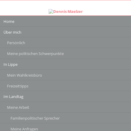
Navigation
Home
überspringen
Über mich
Persönlich
Meine politischen Schwerpunkte
In Lippe
Mein Wahlkreisbüro
Freizeittipps
Im Landtag
Meine Arbeit
Familienpolitischer Sprecher
Meine Anfragen