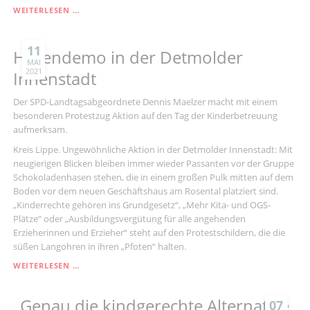
DENNIS
WEITERLESEN …
MAELZER:
„DIE
LAGE
11
Hasendemo in der Detmolder
BLEIBT
MAI
2021
ANGESPANNT
Innenstadt
–
BRAUCHEN
Der SPD-Landtagsabgeordnete Dennis Maelzer macht mit einem
ENGMASCHIGES
besonderen Protestzug Aktion auf den Tag der Kinderbetreuung
NETZ
aufmerksam.
FÜR
SICHEREN
Kreis Lippe. Ungewöhnliche Aktion in der Detmolder Innenstadt: Mit
KITA-
neugierigen Blicken bleiben immer wieder Passanten vor der Gruppe
BETRIEB“
Schokoladenhasen stehen, die in einem großen Pulk mitten auf dem
Boden vor dem neuen Geschäftshaus am Rosental platziert sind.
„Kinderrechte gehören ins Grundgesetz“, „Mehr Kita- und OGS-
Plätze“ oder „Ausbildungsvergütung für alle angehenden
Erzieherinnen und Erzieher“ steht auf den Protestschildern, die die
süßen Langohren in ihren „Pfoten“ halten.
HASENDEMO
WEITERLESEN …
IN
DER
„Genau die kindgerechte Alternative,
DETMOLDER
07