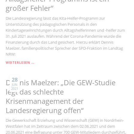
BRAUCHEN
großer Fehler“
WIR
DAS
ALLTAGSHELFERPROGRAMM"
Die Landesregierung lässt das Kita-Helfer-Programm zur
Unterstützung des pädagogischen Personals in den
Kindertageseinrichtungen durch Alltagshelferinnen und -helfer zum
31. Juli 2021 auslaufen. Während der Corona-Pandemie wurde die
Finanzierung durch das Land gesichert. Hierzu erklärt Dennis
Maelzer, familienpolitischer Sprecher der SPD-Fraktion im Landtag
NRW:
DENNIS
WEITERLESEN …
MAELZER:
„ENDE
DES
28
Dennis Maelzer: „Die GEW-Studie
ALLTAGSHELFER-
JUN
2021
PROGRAMMS
legt das schlechte
IST
Krisenmanagement der
EIN
GROSSER F
Landesregierung offen“
EHLER“
Die Gewerkschaft Erziehung und Wissenschaft (GEW) in Nordrhein-
Westfalen hat im Zeitraum zwischen dem 02.06.2021 und dem
20.06.2021 eine Befragung unter 700 GEW-Mitgliedern durchgeführt,