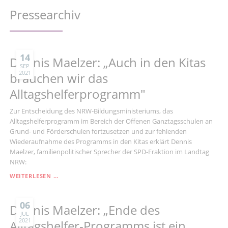
Pressearchiv
14
Dennis Maelzer: „Auch in den Kitas
SEP
2021
brauchen wir das
Alltagshelferprogramm"
Zur Entscheidung des NRW-Bildungsministeriums, das
Alltagshelferprogramm im Bereich der Offenen Ganztagsschulen an
Grund- und Förderschulen fortzusetzen und zur fehlenden
Wiederaufnahme des Programms in den Kitas erklärt Dennis
Maelzer, familienpolitischer Sprecher der SPD-Fraktion im Landtag
NRW:
DENNIS
WEITERLESEN …
MAELZER:
„AUCH
IN
06
Dennis Maelzer: „Ende des
DEN
JUL
2021
KITAS
Alltagshelfer-Programms ist ein