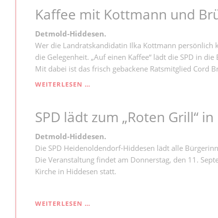
HIDDESEN
Kaffee mit Kottmann und Br
ZIEHT
POSITIVE
BILANZ
Detmold-Hiddesen.
DER
Wer die Landratskandidatin Ilka Kottmann persönlich 
KOMMUNALWAHL
die Gelegenheit. „Auf einen Kaffee“ lädt die SPD in die
Mit dabei ist das frisch gebackene Ratsmitglied Cord
KAFFEE
WEITERLESEN …
MIT
KOTTMANN
SPD lädt zum „Roten Grill“ i
UND
BRÜNING
Detmold-Hid
d
es
e
n.
Die SPD Heidenoldendorf-Hiddesen lädt alle Bürgerinne
Die Veranstaltung findet am Donnerstag, den 11. Sept
Kirche in Hiddesen statt.
SPD
WEITERLESEN …
LÄDT