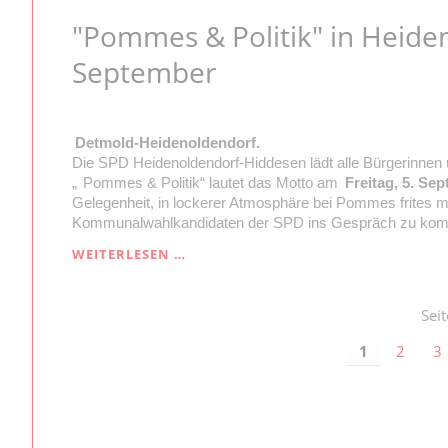
ZUM
"Pommes & Politik" in Heide
„ROTEN
GRILL“
September
IN
HIDDESEN
Detmold-Heidenoldendorf.
Die SPD Heidenoldendorf-Hiddesen lädt alle Bürgerinnen
„
Pommes & Politik“ lautet das Motto am
Freitag, 5. Se
Gelegenheit, in lockerer Atmosphäre bei Pommes frites m
Kommunalwahlkandidaten der SPD ins Gespräch zu kom
"POMMES
WEITERLESEN …
&
POLITIK"
IN
Sei
HEIDENOLDENDORF
1
2
3
AM
5.
SEPTEMBER