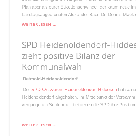
Plan aber als purer Etikettenschwindel, der kaum neue Imp
Landtagsabgeordneten Alexander Baer, Dr. Dennis Maelze
„NRW-
WEITERLESEN …
PLAN
VON
SPD Heidenoldendorf-Hidde
HENDRIK
WÜST
zieht positive Bilanz der
BEDEUTET
FÜR
Kommunalwahl
DEN
KREIS
LIPPE
Detmold-Heidenoldendorf.
DEUTLICHES
Der
SPD-Ortsverein Heidenoldendorf-Hiddesen
hat sein
MINUS“
Heidenoldendorf abgehalten. Im Mittelpunkt der Versam
vergangenen September, bei denen die SPD ihre Position i
SPD
WEITERLESEN …
HEIDENOLDENDORF-