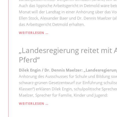
Auch das lippische Arbeitsgericht in Detmold wäre betr
Monat will der Landtag in einer Anhörung über das Vo
Ellen Stock, Alexander Baer und Dr. Dennis Maelzer (all
das Arbeitsgericht Detmold erhalten.
VOR
WEITERLESEN …
ANHÖRUNG
IM
„Landesregierung reitet mit 
LANDTAG
-
Pferd“
SPD
WILL
ARBEITSGERICHT
Dilek Engin / Dr. Dennis Maelzer: „Landesregierun
DETMOLD
Anhörung des Ausschusses für Schule und Bildung sow
ERHALTEN
schwarz-grünen Gesetzentwurf zur Einführung schulis
Klassen“) erklären Dilek Engin, schulpolitische Sprec
Maelzer, Sprecher für Familie, Kinder und Jugend:
„LANDESREGIERUNG
WEITERLESEN …
REITET
MIT