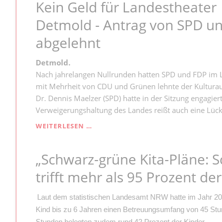
Kein Geld für Landestheater
ABC-
KLASSEN
Detmold - Antrag von SPD u
EIN
TOTES
abgelehnt
PFERD“
Detmold.
Nach jahrelangen Nullrunden hatten SPD und FDP im L
mit Mehrheit von CDU und Grünen lehnte der Kulturau
Dr. Dennis Maelzer (SPD) hatte in der Sitzung engagie
Verweigerungshaltung des Landes reißt auch eine Lück
KEIN
WEITERLESEN …
GELD
FÜR
„Schwarz-grüne Kita-Pläne: 
LANDESTHEATER
DETMOLD
trifft mehr als 95 Prozent de
-
ANTRAG
VON
Laut dem statistischen Landesamt NRW hatte im Jahr 202
SPD
Kind bis zu 6 Jahren einen Betreuungsumfang von 45 St
UND
Stunden belegten zudem rund 42 Prozent der Kinder.