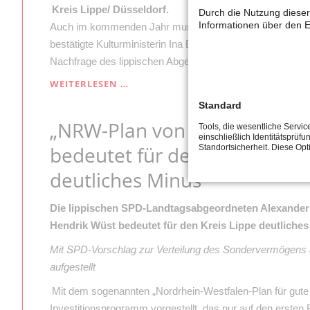
DEN
Kreis Lippe/ Düsseldorf.
Durch die Nutzung dieser
SCHULHÖFEN“
Informationen über den E
Auch im kommenden Jahr muss das Landestheater Detmo
bestätigte Kulturministerin Ina Brandes (CDU) in der jün
Nachfrage des lippischen Abgeordneten Dr. Dennis Maelz
LANDESTHEATER
WEITERLESEN …
DETMOLD
Standard
GEHT
„NRW-Plan von Hendrik Wüs
ERNEUT
Tools, die wesentliche Servi
einschließlich Identitätsprüfu
LEER
bedeutet für den Kreis Lippe
Standortsicherheit. Diese Op
AUS
–
deutliches Minus“
MAELZER
KRITISIERT
LANDESREGIERUNG
Die lippischen SPD-Landtagsabgeordneten Alexander 
Hendrik Wüst bedeutet für den Kreis Lippe deutlich
Mit SPD-Vorschlag zur Verteilung des Sondervermögens a
aufgestellt
Mit dem sogenannten „Nordrhein-Westfalen-Plan für gute I
Investitionsprogramm vorgestellt, das nur auf den ersten 