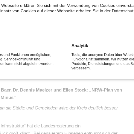
 Webseite erklären Sie sich mit der Verwendung von Cookies einverstan
insatz von Cookies auf dieser Webseite erhalten Sie in der Datenschut
ld ohne zusätzliche Landesmittel auskommen. Das
gsten Sitzung des Kulturausschusses des Landtags auf
er (SPD).
Analytik
t
24
ces und Funktionen ermöglichen,
Tools, die anonyme Daten über Websi
ng, Servicekontinuität und
Funktionalität sammeln. Wir nutzen di
OKT
tion kann nicht abgelehnt werden.
Produkte, Dienstleistungen und das B
2025
verbessern.
Baer, Dr. Dennis Maelzer und Ellen Stock:
„NRW-Plan von
es Minus“
n die Städte und Gemeinden wäre der Kreis deutlich besser
nfrastruktur“ hat die Landesregierung ein
Blick groß klingt. „Bei genauerem Hinsehen entpuppt sich der