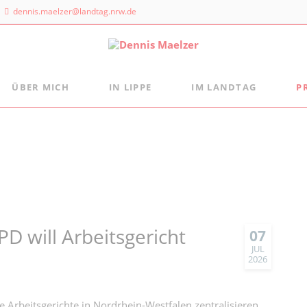
dennis.maelzer@landtag.nrw.de
ÜBER MICH
IN LIPPE
IM LANDTAG
P
ndtagsbüro
Aus der Landtagsfraktion
Persönlich
Mein Wahlkreisbüro
Die Landtagsfraktion
s Maelzer
Meine politischen Schwerpunkte
Freizeittipps
 NRW
Fraktion vor Ort
 Landtags 1
digital:k
sseldorf
 884 - 20 25
D will Arbeitsgericht
07
JUL
2026
 Arbeitsgerichte in Nordrhein-Westfalen zentralisieren.