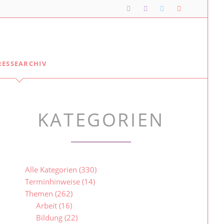
Navigation
RESSEARCHIV
überspringen
Lipper*innen im Landtag
Meine Lippischen Kolleg*innen:
KATEGORIEN
Ellen Stock
Alexander Baer
Besuche im Landtag
Jugendlandtag
Alle Kategorien
(330)
Terminhinweise
(14)
Themen
(262)
Arbeit
(16)
Bildung
(22)