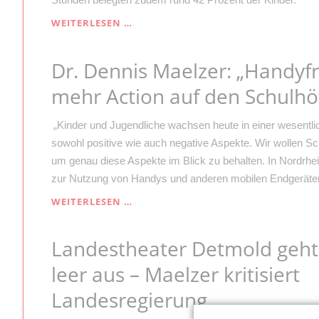
FDP
ABGELEHNT
„SCHWARZ-
WEITERLESEN …
GRÜNE
KITA-
Dr. Dennis Maelzer: „Handyf
PLÄNE:
SCHLECHTERE
mehr Action auf den Schulhö
BETREUUNG
TRIFFT
MEHR
„Kinder und Jugendliche wachsen heute in einer wesentlich
ALS
sowohl positive wie auch negative Aspekte. Wir wollen S
95
um genau diese Aspekte im Blick zu behalten. In Nordrhei
PROZENT
zur Nutzung von Handys und anderen mobilen Endgeräte
DER
KINDER“
DR.
WEITERLESEN …
DENNIS
MAELZER:
Landestheater Detmold geht
„HANDYFREIER
VORMITTAG
leer aus – Maelzer kritisiert
UND
MEHR
Landesregierung
ACTION
AUF