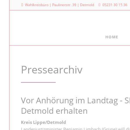
Wahlkreisbüro | Paulinenstr. 39 | Detmold
05231 30 15 36
HOME
Meine Arbeit
Mein La
Familienpolitischer Sprecher
Dr. Denni
Pressearchiv
Landtag
Meine Anfragen
Platz des
Meine Reden im Plenum
40221 Dü
0211
Vor Anhörung im Landtag - SP
Detmold erhalten
Kreis Lippe/Detmold
Landesjustizminister Benjamin Limbach (Grüne) will die