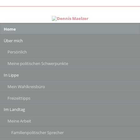
Navigation
Home
überspringen
Über mich
Persönlich
Meine politischen Schwerpunkte
In Lippe
Mein Wahlkreisbüro
Freizeittipps
Im Landtag
Meine Arbeit
Familienpolitischer Sprecher