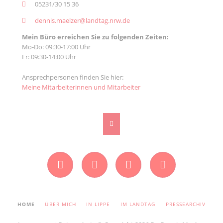
05231/30 15 36
dennis.maelzer@landtag.nrw.de
Mein Büro erreichen Sie zu folgenden Zeiten:
Mo-Do: 09:30-17:00 Uhr
Fr: 09:30-14:00 Uhr
Ansprechpersonen finden Sie hier:
Meine Mitarbeiterinnen und Mitarbeiter
Facebook
Instagram
Twitter
YouTube
NAVIGATION
HOME
ÜBER MICH
IN LIPPE
IM LANDTAG
PRESSEARCHIV
ÜBERSPRINGEN