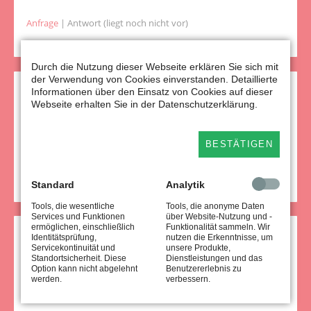
Anfrage
| Antwort (liegt noch nicht vor)
Durch die Nutzung dieser Webseite erklären Sie sich mit
der Verwendung von Cookies einverstanden. Detaillierte
Informationen über den Einsatz von Cookies auf dieser
Kleine Anfrage 8508
Webseite erhalten Sie in der Datenschutzerklärung.
Wie haben sich die (Teil-) Schließungen von Kitas in NRW im
Sommer 2026 entwickelt?
BESTÄTIGEN
Anfrage
| Antwort (liegt noch nicht vor)
Standard
Analytik
Tools, die wesentliche
Tools, die anonyme Daten
Services und Funktionen
über Website-Nutzung und -
ermöglichen, einschließlich
Funktionalität sammeln. Wir
Identitätsprüfung,
nutzen die Erkenntnisse, um
Kleine Anfrage 6971
Servicekontinuität und
unsere Produkte,
Standortsicherheit. Diese
Dienstleistungen und das
Wie verteilt sich die Finanzierung der Kita-
Option kann nicht abgelehnt
Benutzererlebnis zu
werden.
verbessern.
Transformationskosten im Kita-Jahr 2026/2027 auf die
einzelnen Jugendämter?