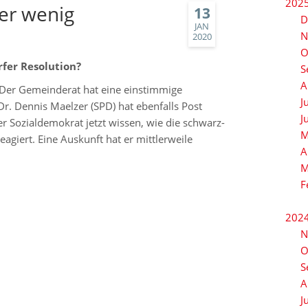
202
ber wenig
13
D
JAN
N
2020
O
rfer Resolution?
S
A
. Der Gemeinderat hat eine einstimmige
J
r. Dennis Maelzer (SPD) hat ebenfalls Post
J
er Sozialdemokrat jetzt wissen, wie die schwarz-
M
agiert. Eine Auskunft hat er mittlerweile
A
M
F
202
N
O
S
A
J