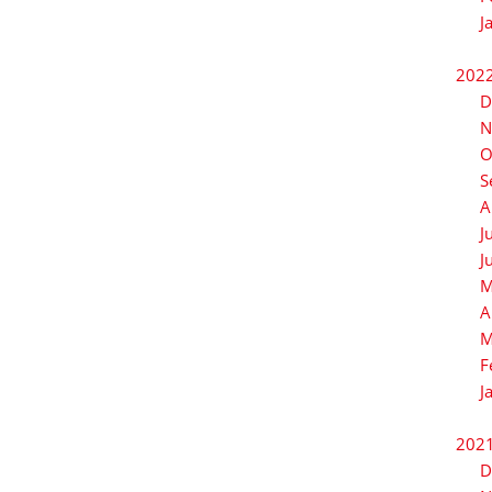
J
202
D
N
O
S
A
J
J
M
A
M
F
J
202
D