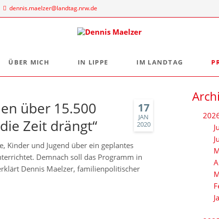
dennis.maelzer@landtag.nrw.de
ÜBER MICH
IN LIPPE
IM LANDTAG
P
ndtagsbüro
Aus der Landtagsfraktion
Persönlich
Mein Wahlkreisbüro
Arch
Die Landtagsfraktion
s Maelzer
len über 15.500
Meine politischen Schwerpunkte
Freizeittipps
17
 NRW
202
Fraktion vor Ort
JAN
die Zeit drängt“
 Landtags 1
2020
J
digital:k
sseldorf
J
e, Kinder und Jugend über ein geplantes
M
 884 - 20 25
terrichtet. Demnach soll das Programm in
A
rklärt Dennis Maelzer, familienpolitischer
M
F
J