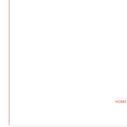
NAVIGAT
HOME
ÜBERSPR