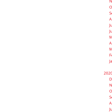
N
O
S
A
J
J
M
A
M
F
J
202
D
N
O
S
A
J