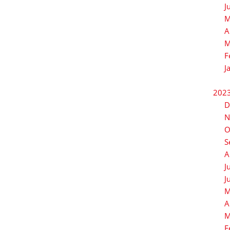
J
M
A
M
F
J
202
D
N
O
S
A
J
J
M
A
M
F