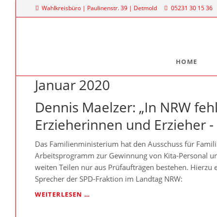
Wahlkreisbüro | Paulinenstr. 39 | Detmold
05231 30 15 36
HOME
Januar 2020
Meine Arbeit
Mein La
Familienpolitischer Sprecher
Dr. Denni
Dennis Maelzer: „In NRW feh
Landtag
Meine Anfragen
Erzieherinnen und Erzieher - 
Platz des
Meine Reden im Plenum
40221 Dü
Das Familienministerium hat den Ausschuss für Famili
0211
Arbeitsprogramm zur Gewinnung von Kita-Personal un
weiten Teilen nur aus Prüfaufträgen bestehen. Hierzu e
Sprecher der SPD-Fraktion im Landtag NRW:
DENNIS
WEITERLESEN …
MAELZER:
„IN