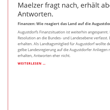
Maelzer fragt nach, erhält a
NRW
FEHLEN
Antworten.
ÜBER
15.500
ERZIEHERINNEN
Finanzen:
Wie reagiert das Land auf die Augustdo
UND
Augustdorfs Finanzsituation ist weiterhin angespannt
ERZIEHER
-
Resolution an die Bundes- und Landesebene verfasst. D
DIE
erhalten. Als Landtagsmitglied für Augustdorf wollte d
ZEIT
gelbe Landesregierung auf die Augustdorfer Anliegen re
DRÄNGT“
erhalten, Antworten eher nicht.
MAELZER
WEITERLESEN …
FRAGT
NACH,
ERHÄLT
ABER
WENIG
ANTWORTEN.