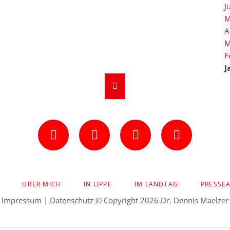
J
M
A
M
F
J
Facebook
Instagram
Twitter
YouTube
ION
ÜBER MICH
IN LIPPE
IM LANDTAG
PRESSE
INGEN
Impressum
|
Datenschutz
© Copyright 2026 Dr. Dennis Maelzer