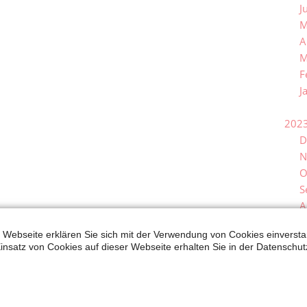
J
M
A
M
F
J
202
D
N
O
S
A
J
 Webseite erklären Sie sich mit der Verwendung von Cookies einverstan
J
insatz von Cookies auf dieser Webseite erhalten Sie in der Datenschut
M
A
M
F