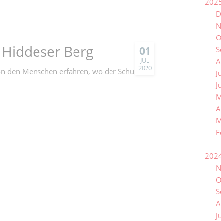
202
D
N
O
 Hiddeser Berg
01
S
JUL
A
2020
von den Menschen erfahren, wo der Schuh
J
J
M
A
M
F
202
N
O
S
A
J