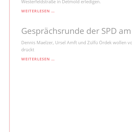
Westerfeldstraße in Detmold erledigen.
MEHR
WEITERLESEN …
CORONA-
TESTS
Gesprächsrunde der SPD am
MÖGLICH
Dennis Maelzer, Ursel Amft und Zülfü Ördek wollen 
drückt
GESPRÄCHSRUNDE
WEITERLESEN …
DER
SPD
AM
HIDDESER
BERG