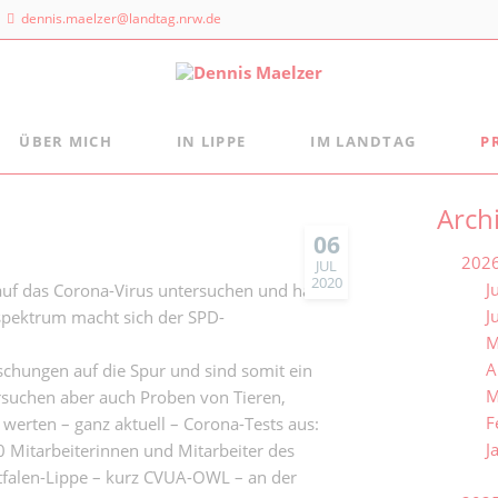
dennis.maelzer@landtag.nrw.de
ÜBER MICH
IN LIPPE
IM LANDTAG
P
ndtagsbüro
Aus der Landtagsfraktion
Persönlich
Mein Wahlkreisbüro
Arch
Die Landtagsfraktion
s Maelzer
Meine politischen Schwerpunkte
Freizeittipps
06
 NRW
202
Fraktion vor Ort
JUL
 Landtags 1
2020
J
auf das Corona-Virus untersuchen und hatte
digital:k
sseldorf
J
spektrum macht sich der SPD-
M
 884 - 20 25
A
chungen auf die Spur und sind somit ein
M
rsuchen aber auch Proben von Tieren,
F
werten – ganz aktuell – Corona-Tests aus:
J
0 Mitarbeiterinnen und Mitarbeiter des
falen-Lippe – kurz CVUA-OWL – an der