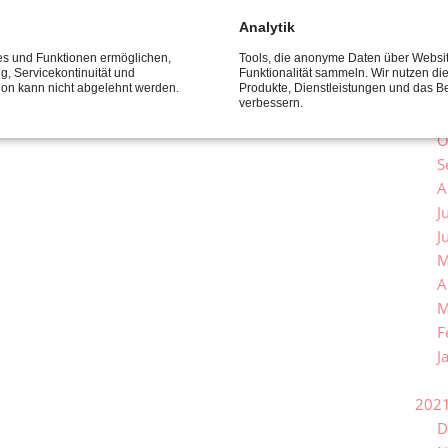
J
Analytik
ces und Funktionen ermöglichen,
Tools, die anonyme Daten über Websi
202
ng, Servicekontinuität und
Funktionalität sammeln. Wir nutzen di
tion kann nicht abgelehnt werden.
Produkte, Dienstleistungen und das B
D
verbessern.
N
O
S
A
J
J
M
A
M
F
J
202
D