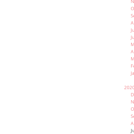
N
O
S
A
J
J
M
A
M
F
J
202
D
N
O
S
A
J