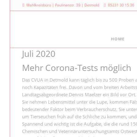
Wahlkreisbüro | Paulinenstr. 39 | Detmold
05231 30 15 36
HOME
Juli 2020
Meine Arbeit
Mein La
Familienpolitischer Sprecher
Dr. Denni
Mehr Corona-Tests möglich
Landtag
Meine Anfragen
Platz des
Das CVUA in Detmold kann täglich bis zu 500 Proben 
Meine Reden im Plenum
40221 Dü
noch Kapazitäten frei. Davon und vom breiten Arbeits
Landtagsabgeordnete Dennis Maelzer ein Bild vor Ort.
0211
Sie nehmen Lebensmittel unter die Lupe, kommen Fäls
bedeutender Faktor beim Verbraucherschutz. Sie unte
um Tierseuchen früh auf die Schliche zu kommen, und 
Spannend und wichtig ist die Aufgabe, die die rund 15
Chemischen und Veterinäruntersuchungsamts Ostwest