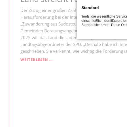
PROFITIEREN
VON
Standard
Der Zuzug einer großen Zahl an Menschen aus dem Süd
EU-
Herausforderung bei der Integration dar. Bislang un
Tools, die wesentliche Servi
SCHULMILCHPROGRAMM
einschließlich Identitätsprüfu
„Zuwanderung aus Südosteuropa“. Mit bis zu 300.000 
Standortsicherheit. Diese Op
Gemeinden Beratungsangebote wie Quartiersbüros anbie
2025 will das Land die Unterstützung streichen“, kritis
Landtagsabgeordneter der SPD. „Deshalb habe ich Integ
geschrieben. Sie verkennt, wie wichtig die Förderung is
LAND
WEITERLESEN …
STREICHT
FÖRDERPROGRAMM
SÜDOSTEUROPA