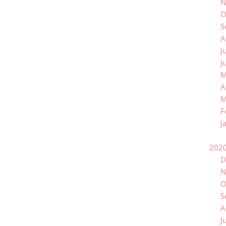
N
O
S
A
J
J
M
A
M
F
J
202
D
N
O
S
A
J