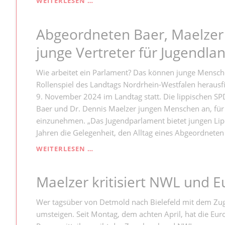
WEITERLESEN …
WENIGER
BELEGTAGE
Abgeordneten Baer, Maelzer
FÜR
PSYCHISCHE
junge Vertreter für Jugendla
ERKRANKUNGEN
IN
LIPPE
Wie arbeitet ein Parlament? Das können junge Mensch
ALS
Rollenspiel des Landtags Nordrhein-Westfalen herausfi
GEFORDERT
9. November 2024 im Landtag statt. Die lippischen SP
Baer und Dr. Dennis Maelzer jungen Menschen an, für 
einzunehmen. „Das Jugendparlament bietet jungen Li
Jahren die Gelegenheit, den Alltag eines Abgeordneten
ABGEORDNETEN
WEITERLESEN …
BAER,
MAELZER
Maelzer kritisiert NWL und 
UND
STOCK
SUCHEN
Wer tagsüber von Detmold nach Bielefeld mit dem Zug
JUNGE
umsteigen. Seit Montag, dem achten April, hat die Euro
VERTRETER