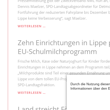
Pressemitteilung gibt der Zweckverband NWL nun an, da
FÜR
Dennis Maelzer, SPD-Landtagsabgeordneter für Detmold
JUGENDLANDTAG
Fortführung der reduzierten Fahrpläne bis Dezember 
Lippe keine Verbesserung“, sagt Maelzer.
MAELZER
WEITERLESEN …
KRITISIERT
NWL
Zehn Einrichtungen in Lippe 
UND
EUROBAHN
EU-Schulmilchprogramm
Frische Milch, Käse oder Naturjoghurt für Kinder för
Einrichtungen in Lippe nehmen an dem Programm teil, 
„Milchprodukte sind Teil einer gesunden Ernährung un
Lippe von dem tollen EU-Projekt profitieren", sagt Den
Durch die Nutzung dieser
SPD-Landtagsfraktion.
Informationen über den E
ZEHN
WEITERLESEN …
EINRICHTUNGEN
IN
Land streicht Förderprogra
LIPPE