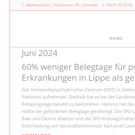
Wahlkreisbüro | Paulinenstr. 39 | Detmold
05231 30 15 36
HOME
Juni 2024
Meine Arbeit
Mein La
Familienpolitischer Sprecher
Dr. Denni
60% weniger Belegtage für p
Landtag
Meine Anfragen
Erkrankungen in Lippe als ge
Platz des
Meine Reden im Plenum
40221 Dü
Das Gemeindepsychiatrisches Zentrum (GPZ) in Detm
0211
Patienten aufnehmen. Deshalb hat es bei der Landesre
Belegungstage bezahlt zu bekommen. Hiervon hat das
Hälfte der geforderten Belegtage genehmigt. Die SPD-
Baer und Dennis Maelzer und die SPD-Kreistagsfraktio
Entscheidung von Gesundheitsminister Karl-Josef Lau
60%