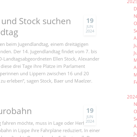
202
D
N
 und Stock suchen
19
O
JUN
ndtag
S
2024
A
en beim Jugendlandtag, einem dreitägigen
J
nden. Der 14. Jugendlandtag findet vom 7. bis
J
D-Landtagsabgeordneten Ellen Stock, Alexander
M
diese drei Tage ihre Plätze im Parlament
A
pperinnen und Lippern zwischen 16 und 20
M
 zu erleben“, sagen Stock, Baer und Maelzer.
F
202
N
Eurobahn
19
O
JUN
S
2024
 fahren möchte, muss in Lage oder Herford
A
bahn in Lippe ihre Fahrpläne reduziert. In einer
J