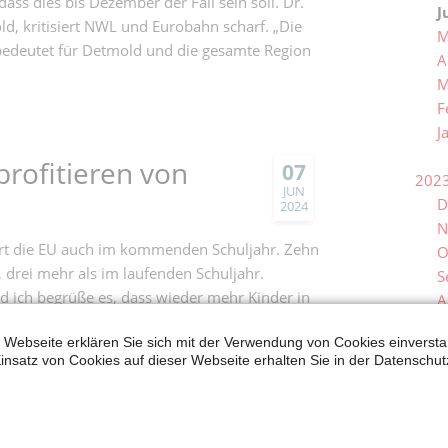
ss dies bis Dezember der Fall sein soll. Dr.
J
, kritisiert NWL und Eurobahn scharf. „Die
M
bedeutet für Detmold und die gesamte Region
A
M
F
J
profitieren von
07
202
JUN
D
2024
N
dert die EU auch im kommenden Schuljahr. Zehn
O
drei mehr als im laufenden Schuljahr.
S
d ich begrüße es, dass wieder mehr Kinder in
A
nis Maelzer, Familienpolitischer Sprecher der
J
 Webseite erklären Sie sich mit der Verwendung von Cookies einverstan
J
insatz von Cookies auf dieser Webseite erhalten Sie in der Datenschut
M
A
M
mm Südosteuropa
07
F