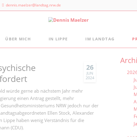
dennis.maelzer@landtag.nrw.de
ÜBER MICH
IN LIPPE
IM LANDTAG
P
ndtagsbüro
Aus der Landtagsfraktion
Persönlich
Mein Wahlkreisbüro
Arch
Die Landtagsfraktion
s Maelzer
sychische
Meine politischen Schwerpunkte
Freizeittipps
26
 NRW
202
Fraktion vor Ort
JUN
fordert
 Landtags 1
2024
J
digital:k
sseldorf
J
old würde gerne ab nächstem Jahr mehr
M
 884 - 20 25
gierung einen Antrag gestellt, mehr
A
 Gesundheitsministeriums NRW jedoch nur der
M
Landtagsabgeordneten Ellen Stock, Alexander
F
n Lippe haben wenig Verständnis für die
J
mann (CDU).