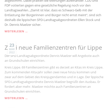
abgestimmt. Dabei prallten die Meinungen aufeinander. CDU und
FDP votierten gegen eine gesetzliche Regelung noch vor den
Landtagswahlen. „Damit ist klar, dass es Schwarz-Gelb mit der
Entlastung der Bürgerinnen und Bürger nicht ernst meint“, sind sich
deshalb die lippischen SPD-Landtagsabgeordneten Ellen Stock und
Dr. Dennis Maelzer sicher.
STRASSENAUSBAUBEITRÄGE B
WEITERLESEN …
LEIBEN G
ESETZ I
N N
23
Zwei neue Familienzentren für Lippe
RW
MÄR
2022
Der SPD-Landtagsabgeordnete Dennis Maelzer will Angebote auch
an Grundschulen einrichten.
Kreis Lippe. 69 Familienzentren gibt es derzeit an Kitas im Kreis Lippe.
Zum kommenden Kita-Jahr sollen zwei neue hinzu kommen und
zwar auf dem Gebiet des Kreisjugendamtes und in Lage. Der lippische
SPD-Landtagsabgeordnete Dennis Maelzer begrüßt den Ausbau. Er
fordert aber mehr. Maelzer möchte auch Familienzentren an
Grundschulen einrichten.
ZWEI
WEITERLESEN …
NEUE
FAMILIENZENTREN