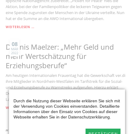
lippische Nationalgericht zubereitet. „Pickert for Peace“ hieß die
STÄRKEN
Aktion, bei der der Familienpolitiker die leckeren Teigwaren gegen
UND
eine Spende zugunsten der Menschen in der Ukraine verteilte. Nun
ELTERN
hat er die Summe an die AWO International übergeben.
ENTLASTEN“
„PICKERT
WEITERLESEN …
FOR
PEACE“:
600
08
Dennis Maelzer: „Mehr Geld und
EURO
MÄR
2022
FÜR
mehr Wertschätzung für
MENSCHEN
Erziehungsberufe“
AUS
DER
UKRAINE
Am heutigen Internationalen Frauentag hat die Gewerkschaft ver.di
ihre Mitglieder in Nordrhein-Westfalen im Tarifstreik für die Sozial-
und Erziehungsberufe zu Warnstreiks aufgerufen. Hierzu erklärt
Dennis Maelzer, familienpolitischer Sprecher der SPD-Fraktion im
Landtag NRW:
Durch die Nutzung dieser Webseite erklären Sie sich mit
der Verwendung von Cookies einverstanden. Detaillierte
DENNIS
WEITERLESEN …
Informationen über den Einsatz von Cookies auf dieser
MAELZER:
Webseite erhalten Sie in der Datenschutzerklärung.
„MEHR
GELD
03
„Pickert for Peace“
UND
MÄR
2022