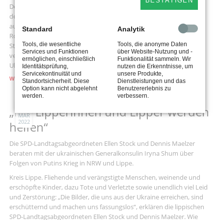
BESTÄTIGEN
MEHR
Detmold. Der SPD-Landtagsabgeordnete Dennis Maelzer möchte
WERTSCHÄTZUNG
den Menschen in der Ukraine helfen und hat sich dafür eine Aktion
FÜR
ausgedacht. Am Freitag, 11. März, wird er ab 11.30 Uhr vor der
ERZIEHUNGSBERUFE“
Standard
Analytik
Rosental-Galerie in der Detmolder Fußgängerzone (Lange
Tools, die wesentliche
Tools, die anonyme Daten
Straße/Ecke Rosental) Pickert backen und diese gegen eine Spende
Services und Funktionen
über Website-Nutzung und -
verteilen. Das Geld kommt den notleidenden Ukrainerinnen und
ermöglichen, einschließlich
Funktionalität sammeln. Wir
Ukrainern zugute.
Identitätsprüfung,
nutzen die Erkenntnisse, um
Servicekontinuität und
unsere Produkte,
„PICKERT
WEITERLESEN …
Standortsicherheit. Diese
Dienstleistungen und das
FOR
Option kann nicht abgelehnt
Benutzererlebnis zu
PEACE“
werden.
verbessern.
01
„Die Lipperinnen und Lipper werden
MÄR
2022
helfen“
Die SPD-Landtagsabgeordneten Ellen Stock und Dennis Maelzer
beraten mit der ukrainischen Generalkonsulin Iryna Shum über
Folgen von Putins Krieg in NRW und Lippe.
Kreis Lippe. Fliehende und verängstigte Menschen, weinende und
erschöpfte Kinder, dazu Tote und Verletzte sowie unendlich viel Leid
und Zerstörung: „Die Bilder, die uns aus der Ukraine erreichen, sind
erschütternd und machen uns fassungslos“, erklären die lippischen
SPD-Landtagsabgeordneten Ellen Stock und Dennis Maelzer. Wie