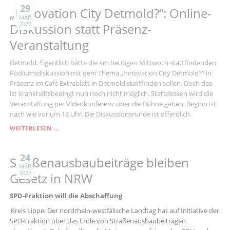
29
„Innovation City Detmold?“: Online-
MÄR
2022
Diskussion statt Präsenz-
Veranstaltung
Detmold. Eigentlich hätte die am heutigen Mittwoch stattfindenden
Podiumsdiskussion mit dem Thema „Innovation City Detmold?“ in
Präsenz im Café Extrablatt in Detmold stattfinden sollen. Doch das
ist krankheitsbedingt nun noch nicht möglich. Stattdessen wird die
Veranstaltung per Videokonferenz über die Bühne gehen. Beginn ist
nach wie vor um 18 Uhr. Die Diskussionsrunde ist öffentlich.
„INNOVATION
WEITERLESEN …
CITY
DETMOLD?“:
ONLINE-
24
Straßenausbaubeiträge bleiben
DISKUSSION
MÄR
2022
STATT
Gesetz in NRW
PRÄSENZ-
VERANSTALTUNG
SPD-Fraktion will die Abschaffung
Kreis Lippe. Der nordrhein-westfälische Landtag hat auf Initiative der
SPD-Fraktion über das Ende von Straßenausbaubeiträgen