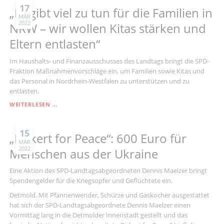
FÜR
17
„Es gibt viel zu tun für die Familien in
LIPPE
MÄR
2022
NRW – wir wollen Kitas stärken und
Eltern entlasten“
Im Haushalts- und Finanzausschusses des Landtags bringt die SPD-
Fraktion Maßnahmenvorschläge ein, um Familien sowie Kitas und
das Personal in Nordrhein-Westfalen zu unterstützen und zu
entlasten.
„ES
WEITERLESEN …
GIBT
VIEL
ZU
15
„Pickert for Peace“: 600 Euro für
TUN
MÄR
2022
FÜR
Menschen aus der Ukraine
DIE
FAMILIEN
Eine Aktion des SPD-Landtagsabgeordneten Dennis Maelzer bringt
IN
Spendengelder für die Kriegsopfer und Geflüchtete ein.
NRW
–
Detmold. Mit Pfannenwender, Schürze und Gaskocher ausgestattet
WIR
hat sich der SPD-Landtagsabgeordnete Dennis Maelzer einen
WOLLEN
Vormittag lang in die Detmolder Innenstadt gestellt und das
KITAS