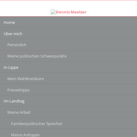
Navigation
Home
überspringen
Über mich
Persönlich
Meine politischen Schwerpunkte
In Lippe
Mein Wahlkreisbüro
Freizeittipps
Im Landtag
Meine Arbeit
Familienpolitischer Sprecher
Meine Anfragen