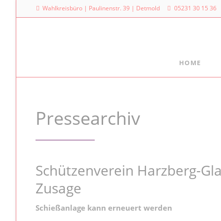
Wahlkreisbüro | Paulinenstr. 39 | Detmold
05231 30 15 36
HOME
Meine Arbeit
Mein La
Familienpolitischer Sprecher
Dr. Denni
Pressearchiv
Landtag
Meine Anfragen
Platz des
Meine Reden im Plenum
40221 Dü
0211
Schützenverein Harzberg-Gla
Zusage
Schießanlage kann erneuert werden