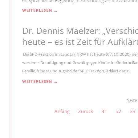
entsprechende Regelung in Anlehnung an die Aufstocku
DIE
HÖHE
AUCH
WEITERLESEN …
BEAMTE
BEKOMMEN
Dr. Dennis Maelzer: „Verschi
MEHR
KINDERKRANKENTAGE
heute – es ist Zeit für Aufklä
Die SPD-Fraktion im Landtag NRW hat heute (07.10.2020) den
werden – Demütigung und Gewalt gegen Kinder in Kinderheilans
Familie, Kinder und Jugend der SPD-Fraktion, erklärt dazu
:
DR.
WEITERLESEN …
DENNIS
MAELZER:
„VERSCHICKUNGSKINDER
Seite
LEIDEN
Anfang
Zurück
31
32
33
BIS
HEUTE
–
ES
IST