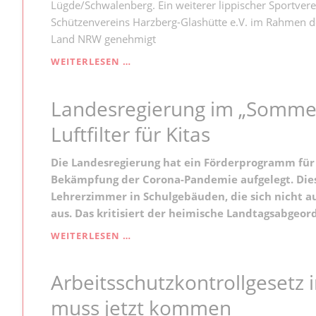
Lügde/Schwalenberg. Ein weiterer lippischer Sportvere
Schützenvereins Harzberg-Glashütte e.V. im Rahmen
Land NRW genehmigt
SCHÜTZENVEREIN
WEITERLESEN …
HARZBERG-
GLASHÜTTE
Landesregierung im „Somme
ERHÄLT
FÖRDER-
Luftfilter für Kitas
ZUSAGE
Die Landesregierung hat ein Förderprogramm für 
Bekämpfung der Corona-Pandemie aufgelegt. Dies 
Lehrerzimmer in Schulgebäuden, die sich nicht au
aus. Das kritisiert der heimische Landtagsabgeord
LANDESREGIERUNG
WEITERLESEN …
IM
„SOMMER-
Arbeitsschutzkontrollgesetz i
MODUS“:
KEINE
muss jetzt kommen
LUFTFILTER