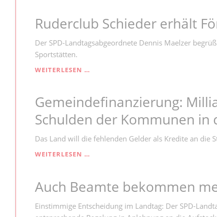
WIEDER
Ruderclub Schieder erhält Fö
FREI:
„DAS
IST
Der SPD-Landtagsabgeordnete Dennis Maelzer begrüßet 
EINE
Sportstätten.
GUTE
NACHRICHT“
RUDERCLUB
WEITERLESEN …
SCHIEDER
ERHÄLT
Gemeindefinanzierung: Millia
FÖRDERGELDER
Schulden der Kommunen in 
Das Land will die fehlenden Gelder als Kredite an die
GEMEINDEFINANZIERUNG:
WEITERLESEN …
MILLIARDENLOCH
TREIBT
Auch Beamte bekommen meh
SCHULDEN
DER
KOMMUNEN
Einstimmige Entscheidung im Landtag: Der SPD-Landta
IN