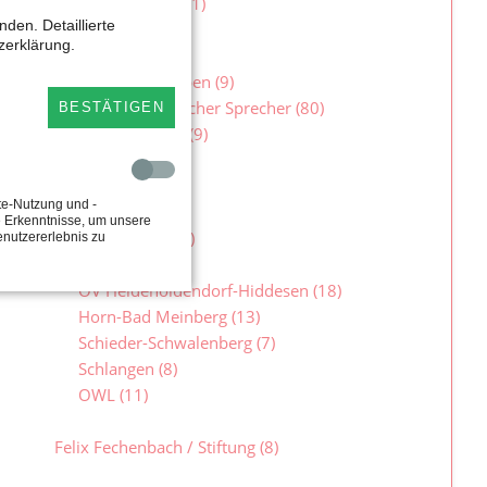
Bund in Lippe
(1)
den. Detaillierte
zerklärung.
Im Landtag
(106)
Besuchergruppen
(9)
Familienpolitischer Sprecher
(80)
BESTÄTIGEN
Jugendlandtag
(9)
In Lippe
(145)
te-Nutzung und -
Lippe
(48)
e Erkenntnisse, um unsere
Augustdorf
(10)
enutzererlebnis zu
Detmold
(78)
OV Heidenoldendorf-Hiddesen
(18)
Horn-Bad Meinberg
(13)
Schieder-Schwalenberg
(7)
Schlangen
(8)
OWL
(11)
Felix Fechenbach / Stiftung
(8)