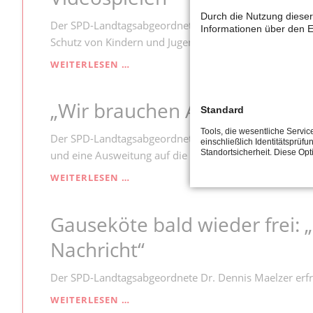
Durch die Nutzung dieser
Der SPD-Landtagsabgeordnete Dennis Maelzer kritisie
Informationen über den E
Schutz von Kindern und Jugendlichen eine staatliche R
LOOTBOXEN:
WEITERLESEN …
DIE
VERSTECKTE
„Wir brauchen Alltagshelfer 
GLÜCKSSPIELGEFAHR
Standard
IN
Tools, die wesentliche Servi
VIDEOSPIELEN
Der SPD-Landtagsabgeordnete Dennis Maelzer fordert 
einschließlich Identitätsprüfu
Standortsicherheit. Diese Op
und eine Ausweitung auf die Offenen Ganztagsschulen
„WIR
WEITERLESEN …
BRAUCHEN
ALLTAGSHELFER
Gauseköte bald wieder frei: „
IN
KITAS
Nachricht“
UND
DER
OGS“
Der SPD-Landtagsabgeordnete Dr. Dennis Maelzer erfre
GAUSEKÖTE
WEITERLESEN …
BALD