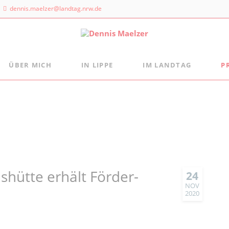
dennis.maelzer@landtag.nrw.de
ÜBER MICH
IN LIPPE
IM LANDTAG
P
ndtagsbüro
Aus der Landtagsfraktion
Persönlich
Mein Wahlkreisbüro
Die Landtagsfraktion
s Maelzer
Meine politischen Schwerpunkte
Freizeittipps
 NRW
Fraktion vor Ort
 Landtags 1
digital:k
sseldorf
 884 - 20 25
shütte erhält Förder-
24
NOV
2020