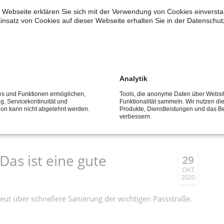
 Webseite erklären Sie sich mit der Verwendung von Cookies einverstan
rt das System der „Belohnungs-Boxen“ und fordert zum
insatz von Cookies auf dieser Webseite erhalten Sie in der Datenschut
egulierung.
in Kitas und der OGS“
29
Analytik
OKT
ces und Funktionen ermöglichen,
Tools, die anonyme Daten über Websi
2020
die Verlängerung des Alltagshelfer-Programms in den Kitas
ng, Servicekontinuität und
Funktionalität sammeln. Wir nutzen di
tion kann nicht abgelehnt werden.
Produkte, Dienstleistungen und das B
.
verbessern.
Das ist eine gute
29
OKT
2020
ut über schnellere Sanierung der wichtigen Passstraße.