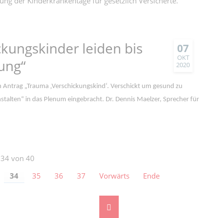
ng der Kinderkrankentage für gesetzlich Versicherte.
ckungskinder leiden bis
07
OKT
rung“
2020
 Antrag „Trauma ‚Verschickungskind‘. Verschickt um gesund zu
talten“ in das Plenum eingebracht. Dr. Dennis Maelzer, Sprecher für
 34 von 40
34
35
36
37
Vorwärts
Ende