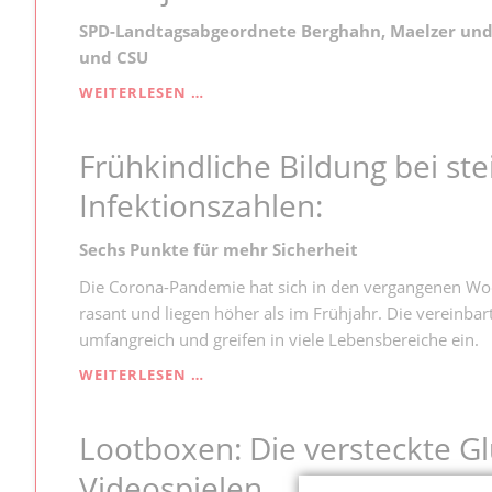
FÜR
KITAS
SPD-Landtagsabgeordnete Berghahn, Maelzer und 
und CSU
ARBEITSSCHUTZKONTROLLGESETZ
WEITERLESEN …
IN
DER
Frühkindliche Bildung bei st
FLEISCHINDUSTRIE
MUSS
Infektionszahlen:
JETZT
KOMMEN
Sechs Punkte für mehr Sicherheit
Die Corona-Pandemie hat sich in den vergangenen Woch
rasant und liegen höher als im Frühjahr. Die verein
umfangreich und greifen in viele Lebensbereiche ein.
FRÜHKINDLICHE
WEITERLESEN …
BILDUNG
BEI
Lootboxen: Die versteckte Gl
STEIGENDEN
CORONA-
Videospielen
INFEKTIONSZAHLEN: