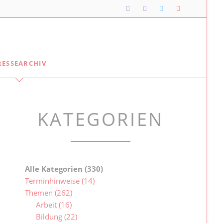
Navigation
RESSEARCHIV
überspringen
Lipper*innen im Landtag
Meine Lippischen Kolleg*innen:
KATEGORIEN
Ellen Stock
Alexander Baer
Besuche im Landtag
Jugendlandtag
Alle Kategorien
(330)
Terminhinweise
(14)
Themen
(262)
Arbeit
(16)
Bildung
(22)