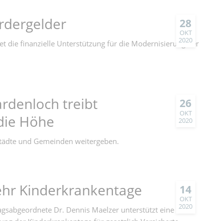
rdergelder
28
OKT
2020
die finanzielle Unterstützung für die Modernisierung der
rdenloch treibt
26
OKT
die Höhe
2020
 Städte und Gemeinden weitergeben.
r Kinderkrankentage
14
OKT
2020
gsabgeordnete Dr. Dennis Maelzer unterstützt eine